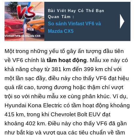
Bài Viết Hay Có Thể Bạn
Quan Tâm :
So sánh Vinfast VF6 và
Mazda CX5
Một trong những yếu tố gây ấn tượng đầu tiên
về VF6 chính là
tầm hoạt động
. Mẫu xe này có
khả năng chạy từ 381 km đến 399 km chỉ với
một lần sạc đầy, điều này cho thấy VF6 đạt hiệu
quả rất cao, tương đương hoặc thậm chí vượt
trội so với nhiều mẫu xe cùng phân khúc. Ví dụ,
Hyundai Kona Electric có tầm hoạt động khoảng
415 km, trong khi Chevrolet Bolt EUV đạt
khoảng 402 km. Điều này cho thấy VF6 đã gần
như bắt kịp và vượt qua các tiêu chuẩn về tầm