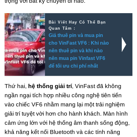
trọng với bất kỳ chuyến đi nào.
Bài Viết Hay Có Thể Bạn
Quan Tâm :
Giá thuê pin và mua pin
cho VinFast VF6 : Khi nào
nên thuê pin và khi nào
nên mua pin Vinfast VF6
để tối ưu chi phí nhất
Thứ hai,
hệ thống giải trí
, VinFast đã không
ngần ngại tích hợp nhiều công nghệ tiên tiến
vào chiếc VF6 nhằm mang lại một trải nghiệm
giải trí tuyệt vời hơn cho hành khách. Màn hình
cảm ứng lớn với hệ thống âm thanh sống động,
khả năng kết nối Bluetooth và các tính năng