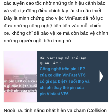
các tuyến cao tốc nhờ những tín hiệu cảnh báo
và việc tự động điều chỉnh tay lái khi cần thiết.
Đây là minh chứng cho việc VinFast đã nỗ lực
đưa những công nghệ tiên tiến vào mỗi chiếc
xe, không chỉ để bảo vệ xe mà còn bảo vệ chính
những người ngồi bên trong nó.
Bài Viết Hay Có Thể Bạn
Quan Tâm :
Công nghệ trên pin LFP
của xe điện VinFast VF6
có gì đặc biệt? Tuổi thọ và
chi phí thay thế pin của
pin Vinfast VF6
Ngoài ra, tính năng phát hiện va chạm (Collision