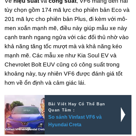
Về
hiệu suất
và
công suất
, VF6 mang đến hai
tùy chọn gồm 174 mã lực cho phiên bản Eco và
201 mã lực cho phiên bản Plus, đi kèm với mô-
men xoắn mạnh mẽ, điều này giúp mẫu xe này
cạnh tranh ngang ngửa với các đối thủ nhờ vào
khả năng tăng tốc mượt mà và khả năng kéo
mạnh mẽ. Các mẫu xe như Kia Soul EV và
Chevrolet Bolt EUV cũng có công suất trong
khoảng này, tuy nhiên VF6 được đánh giá tốt
hơn về ổn định và cảm giác lái.
Bài Viết Hay Có Thể Bạn
Quan Tâm :
So sánh Vinfast VF6 và
Hyundai Creta