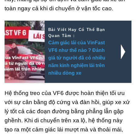
toàn ngay cả khi di chuyển ở vận tốc cao.
Bài Viết Hay Có Thể Bạn
Quan Tâm :
Cảm giác lái của VinFast
VF6 như thế nào ? Đánh
giá từ người đã có nhiều
năm kinh nghiệm lái trên
nhiều dòng xe
Hệ thống treo của VF6 được hoàn thiện tối ưu
với sự cân bằng độ cứng và đàn hồi, giúp xe xử
lý tốt cả các đoạn đường bằng phẳng lẫn gập
ghềnh. Khi di chuyển trên xa lộ, hệ thống này
tạo ra một cảm giác lái mượt mà và thoải mái,