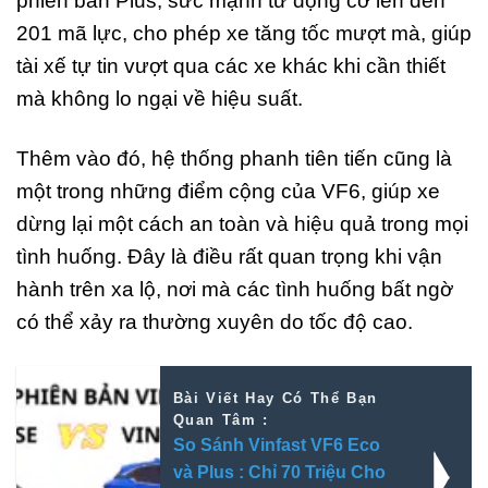
phiên bản Plus, sức mạnh từ động cơ lên đến
201 mã lực, cho phép xe tăng tốc mượt mà, giúp
tài xế tự tin vượt qua các xe khác khi cần thiết
mà không lo ngại về hiệu suất.
Thêm vào đó, hệ thống phanh tiên tiến cũng là
một trong những điểm cộng của VF6, giúp xe
dừng lại một cách an toàn và hiệu quả trong mọi
tình huống. Đây là điều rất quan trọng khi vận
hành trên xa lộ, nơi mà các tình huống bất ngờ
có thể xảy ra thường xuyên do tốc độ cao.
Bài Viết Hay Có Thể Bạn
Quan Tâm :
So Sánh Vinfast VF6 Eco
và Plus : Chỉ 70 Triệu Cho