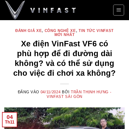
Bỏ
qua
nội
dung
ĐÁNH GIÁ XE
,
CÔNG NGHỆ XE
,
TIN TỨC VINFAST
MỚI NHẤT
Xe điện VinFast VF6 có
phù hợp để đi đường dài
không? và có thể sử dụng
cho việc đi chơi xa không?
ĐĂNG VÀO
04/11/2024
BỞI
TRẦN THỊNH HƯNG -
VINFAST SÀI GÒN
04
Th11