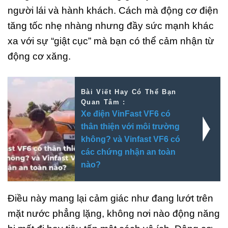
người lái và hành khách. Cách mà động cơ điện
tăng tốc nhẹ nhàng nhưng đầy sức mạnh khác
xa với sự “giật cục” mà bạn có thể cảm nhận từ
động cơ xăng.
Bài Viết Hay Có Thể Bạn
Quan Tâm :
Xe điện VinFast VF6 có
thân thiện với môi trường
không? và Vinfast VF6 có
các chứng nhận an toàn
nào?
Điều này mang lại cảm giác như đang lướt trên
mặt nước phẳng lặng, không nơi nào động năng