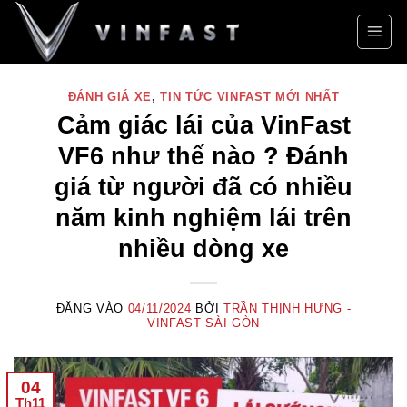
Bỏ
qua
nội
dung
ĐÁNH GIÁ XE
,
TIN TỨC VINFAST MỚI NHẤT
Cảm giác lái của VinFast
VF6 như thế nào ? Đánh
giá từ người đã có nhiều
năm kinh nghiệm lái trên
nhiều dòng xe
ĐĂNG VÀO
04/11/2024
BỞI
TRẦN THỊNH HƯNG -
VINFAST SÀI GÒN
04
Th11