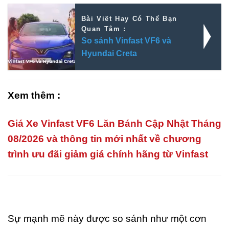
Bài Viết Hay Có Thể Bạn
Quan Tâm :
So sánh Vinfast VF6 và
Hyundai Creta
Xem thêm :
Giá Xe Vinfast VF6 Lăn Bánh Cập Nhật Tháng
08/2026 và thông tin mới nhất về chương
trình ưu đãi giảm giá chính hãng từ Vinfast
Sự mạnh mẽ này được so sánh như một cơn