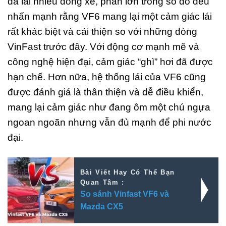
đã lái nhiều dòng xe, phần lớn trong số đó đều
nhấn mạnh rằng VF6 mang lại một cảm giác lái
rất khác biệt và cải thiện so với những dòng
VinFast trước đây. Với động cơ mạnh mẽ và
công nghệ hiện đại, cảm giác “ghì” hơi đã được
hạn chế. Hơn nữa, hệ thống lái của VF6 cũng
được đánh giá là thân thiện và dễ điều khiển,
mang lại cảm giác như đang ôm một chú ngựa
ngoan ngoãn nhưng vẫn đủ mạnh để phi nước
đại.
Bài Viết Hay Có Thể Bạn
Quan Tâm :
So sánh Vinfast VF6 và
Mazda CX5