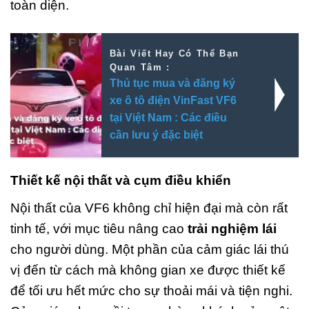
toàn diện.
Bài Viết Hay Có Thể Bạn
Quan Tâm :
Thủ tục mua và đăng ký
xe ô tô điện VinFast VF6
tại Việt Nam : Các điều
cần lưu ý đặc biệt
Thiết kế nội thất và cụm điều khiển
Nội thất của VF6 không chỉ hiện đại mà còn rất
tinh tế, với mục tiêu nâng cao
trải nghiệm lái
cho người dùng. Một phần của cảm giác lái thú
vị đến từ cách mà không gian xe được thiết kế
để tối ưu hết mức cho sự thoải mái và tiện nghi.