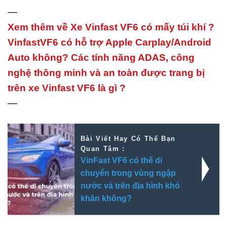
—
Xem thêm về Xe Vinfast VF6 có mấy túi khí ?
VinfastVF6 có hỗ trợ Apple Carplay/Android
Auto không? Các tính năng ADAS, công
nghệ thông minh và an toàn được trang bị
trên xe Vinfast VF6 là gì ?
—
Bài Viết Hay Có Thể Bạn
Quan Tâm :
VinFast VF6 có thể di
chuyển trong vùng ngập
nước và trên địa hình khó
khăn không?