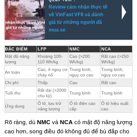
Review cảm nhận thực tế
về VinFast VF6 và đánh
giá từ những người đã
mua xe
ĐẶC ĐIỂM
LFP
NMC
NCA
Mật độ năng
Khoảng 100-
Cao (>200
Rất cao (>250
lượng
110 Wh/kg
Wh/kg)
Wh/kg)
Cao, ít nguy cơ
Trung bình,
Trung bình,
An toàn
cháy nổ
nguy cơ cao
nguy cơ cao
Chi phí
Thấp
Cao
Rất cao
Rất dài (>2000
Tuổi thọ
Trung bình
Trung bình
chu kỳ)
Ô tô, lưu trữ
Ô tô điện cao
Ô tô hiệu suất
Ứng dụng
năng lượng
cấp
cao
Rõ ràng, dù
NMC
và
NCA
có mật độ năng lượng
cao hơn, song điều đó không đủ để bù đắp cho