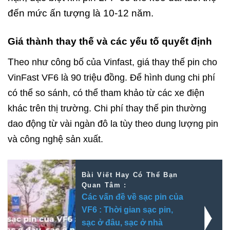
đến mức ấn tượng là 10-12 năm.
Giá thành thay thế và các yếu tố quyết định
T
heo như công bố của Vinfast, g
iá thay thế pin cho
VinFast VF6 là 90 triệu đồng. Để hình dung chi phí
có thể so sánh, có thể tham khảo từ các xe điện
khác trên thị trường. Chi phí thay thế pin thường
dao động từ vài ngàn đô la tùy theo dung lượng pin
và công nghệ sản xuất.
Bài Viết Hay Có Thể Bạn
Quan Tâm :
Các vấn đề về sạc pin của
VF6 : Thời gian sạc pin,
sạc ở đâu, sạc ở nhà