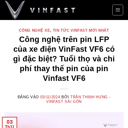
Bỏ
qua
nội
dung
CÔNG NGHỆ XE
,
TIN TỨC VINFAST MỚI NHẤT
Công nghệ trên pin LFP
của xe điện VinFast VF6 có
gì đặc biệt? Tuổi thọ và chi
phí thay thế pin của pin
Vinfast VF6
ĐĂNG VÀO
03/11/2024
BỞI
TRẦN THỊNH HƯNG -
VINFAST SÀI GÒN
03
Th11