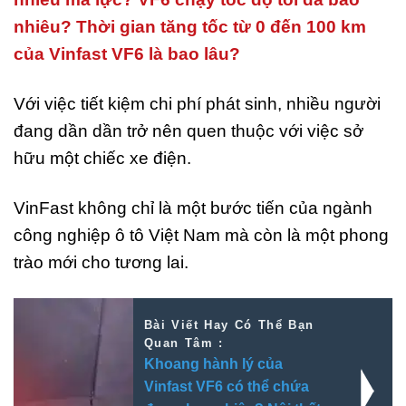
nhiêu? Thời gian tăng tốc từ 0 đến 100 km
của Vinfast VF6 là bao lâu?
Với việc tiết kiệm chi phí phát sinh, nhiều người
đang dần dần trở nên quen thuộc với việc sở
hữu một chiếc xe điện.
VinFast không chỉ là một bước tiến của ngành
công nghiệp ô tô Việt Nam mà còn là một phong
trào mới cho tương lai.
Bài Viết Hay Có Thể Bạn
Quan Tâm :
Khoang hành lý của
Vinfast VF6 có thể chứa