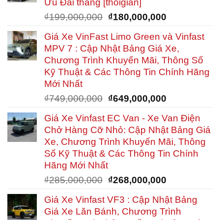
Ưu Đãi tháng [thoigian]
Giá
Giá
₫
199,000,000
₫
180,000,000
gốc
hiện
Giá Xe VinFast Limo Green và Vinfast
là:
tại
MPV 7 : Cập Nhật Bảng Giá Xe,
₫199,000,000.
là:
Chương Trình Khuyến Mãi, Thông Số
₫180,000,00
Kỹ Thuật & Các Thông Tin Chính Hãng
Mới Nhất
Giá
Giá
₫
749,000,000
₫
649,000,000
gốc
hiện
Giá Xe Vinfast EC Van - Xe Van Điện
là:
tại
Chở Hàng Cỡ Nhỏ: Cập Nhật Bảng Giá
₫749,000,000.
là:
Xe, Chương Trình Khuyến Mãi, Thông
₫649,000,00
Số Kỹ Thuật & Các Thông Tin Chính
Hãng Mới Nhất
Giá
Giá
₫
285,000,000
₫
268,000,000
gốc
hiện
Giá Xe Vinfast VF3 : Cập Nhật Bảng
là:
tại
Giá Xe Lăn Bánh, Chương Trình
₫285,000,000.
là: