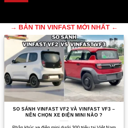
→ BẢN TIN VINFAST MỚI NHẤT ←
SO SÁNH VINFAST VF2 VÀ VINFAST VF3 –
NÊN CHỌN XE ĐIỆN MINI NÀO ?
Phân khúc xe điện mini dưới 300 triệu tại Việt Nam