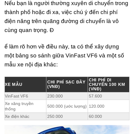
Nếu bạn là người thường xuyên di chuyển trong
thành phố hoặc đi xa, việc chú ý đến chi phí
điện năng trên quãng đường di chuyển là vô
cùng quan trọng. Đ
ể làm rõ hơn về điều này, ta có thể xây dựng
một bảng so sánh giữa VinFast VF6 và một số
mẫu xe nội địa khác:
CHI PHÍ DI
CHI PHÍ SẠC ĐẦY
XE MẪU
CHUYỂN 100 KM
(VNĐ)
(VNĐ)
VinFast VF6
230.000
57.600
Xe xăng truyền
500.000 (ước lượng)
120.000
thống
Xe điện khác
250.000
60.000