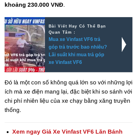
khoảng 230.000 VNĐ
.
Bài Viết Hay Có Thể Bạn
Quan Tâm :
Mua xe Vinfast VF6 trả
góp trả trước bao nhiêu?
Lãi suất khi mua trả góp
xe Vinfast VF6
Đó là một con số không quá lớn so với những lợi
ích mà xe điện mang lại, đặc biệt khi so sánh với
chi phí nhiên liệu của xe chạy bằng xăng truyền
thống.
Xem ngay
Giá Xe Vinfast VF6 Lăn Bánh