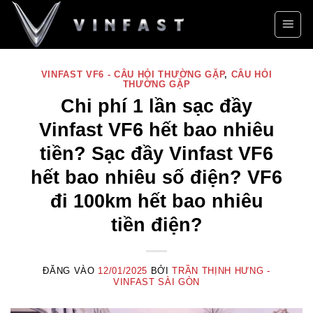
Bỏ
qua
nội
dung
VINFAST VF6 - CÂU HỎI THƯỜNG GẶP
,
CÂU HỎI
THƯỜNG GẶP
Chi phí 1 lần sạc đầy
Vinfast VF6 hết bao nhiêu
tiền? Sạc đầy Vinfast VF6
hết bao nhiêu số điện? VF6
đi 100km hết bao nhiêu
tiền điện?
ĐĂNG VÀO
12/01/2025
BỞI
TRẦN THỊNH HƯNG -
VINFAST SÀI GÒN