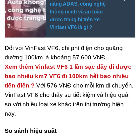
năng ADAS, công nghệ
thông minh và an toàn
được trang bị trên xe
Vinfast VF6 là gì ?
Đối với VinFast VF6, chi phí điện cho quãng
đường 100km là khoảng 57.600 VNĐ.
Xem thêm Vinfast VF6 1 lần sạc đầy đi được
bao nhiêu km? VF6 đi 100km hết bao nhiêu
tiền điện ?
Với 576 VNĐ cho mỗi km di chuyển,
VinFast VF6 cho thấy sự tiết kiệm và hiệu quả
so với nhiều loại xe khác trên thị trường hiện
nay.
So sánh hiệu suất