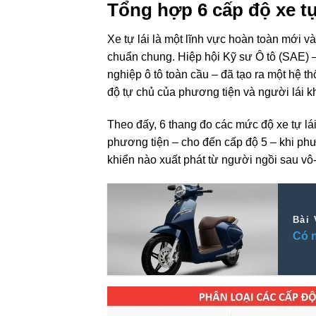
Tổng hợp 6 cấp độ xe tự
Xe tự lái là một lĩnh vực hoàn toàn mới và
chuẩn chung. Hiệp hội Kỹ sư Ô tô (SAE) 
nghiệp ô tô
toàn cầu
– đã
tạo ra
một
hệ th
độ
tự chủ của phương tiện và người lái k
Theo
đấy
, 6 thang đo các
mức độ
xe tự lá
phương tiện – cho đến
cấp độ
5 – khi ph
khiển nào
xuất phát từ
người ngồi sau vô-
Bài 
Có 