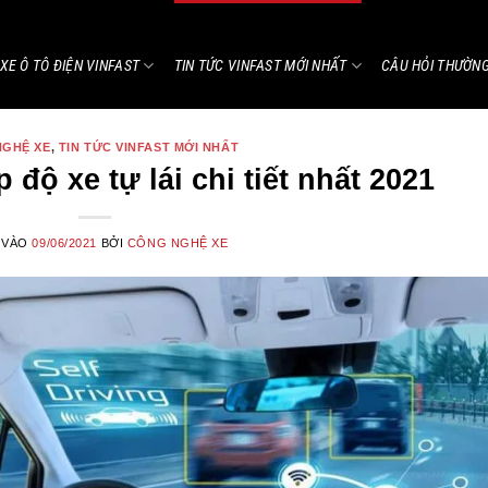
XE Ô TÔ ĐIỆN VINFAST
TIN TỨC VINFAST MỚI NHẤT
CÂU HỎI THƯỜN
NGHỆ XE
,
TIN TỨC VINFAST MỚI NHẤT
độ xe tự lái chi tiết nhất 2021
 VÀO
09/06/2021
BỞI
CÔNG NGHỆ XE