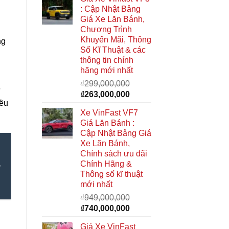
là:
tại
: Cập Nhật Bảng
₫285,000,000.
là:
Giá Xe Lăn Bánh,
₫268,000,000.
Chương Trình
Khuyến Mãi, Thông
ng
Số Kĩ Thuật & các
thông tin chính
hãng mới nhất
₫
299,000,000
ừ
Giá
Giá
₫
263,000,000
ều
gốc
hiện
Xe VinFast VF7
là:
tại
Giá Lăn Bánh :
₫299,000,000.
là:
Cập Nhật Bảng Giá
₫263,000,000.
Xe Lăn Bánh,
Chính sách ưu đãi
Chính Hãng &
Thông số kĩ thuật
mới nhất
₫
949,000,000
Giá
Giá
₫
740,000,000
gốc
hiện
Giá Xe VinFast