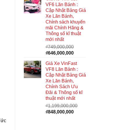
là:
tại
VF6 Lăn Bánh :
₫949,000,000.
là:
Cập Nhật Bảng Giá
₫740,000,000.
Xe Lăn Bánh,
Chính sách khuyến
mãi Chính Hãng &
Thông số kĩ thuật
mới nhất
₫
749,000,000
Giá
Giá
₫
646,000,000
gốc
hiện
Giá Xe VinFast
là:
tại
VF8 Lăn Bánh :
₫749,000,000.
là:
Cập Nhật Bảng Giá
₫646,000,000.
Xe Lăn Bánh,
Chính Sách Ưu
Đãi & Thông số kĩ
thuật mới nhất
₫
1,199,000,000
Giá
Giá
₫
848,000,000
gốc
hiện
Tức
là:
tại
₫1,199,000,000.
là: