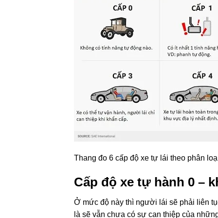
Thang đo 6
cấp độ
xe tự lái theo
phân loạ
Cấp độ
xe tự hành 0 –
k
Ở
mức độ
này thì người lái sẽ phải liên t
là sẽ
vẫn chưa có
sự can thiệp của nhữn