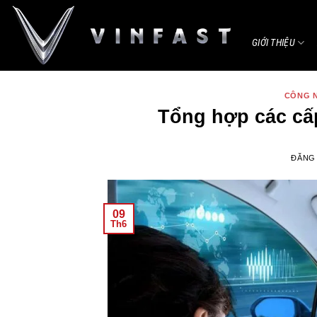
Bỏ
qua
GIỚI THIỆU
nội
dung
CÔNG 
Tổng hợp các cấp 
ĐĂNG
09
Th6