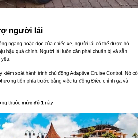
rợ người lái
ộng ngang hoặc dọc của chiếc xe, người lái
có thể được
hỗ
hịu hậu quả
chính. Người lái luôn cần phải
chuẩn bị và sẵn
t yếu
.
y
kiểm soát
hành trình chủ động Adaptive Cruise Control. Nó
có
phương tiện phía trước
bằng việc
tự động
Điều chỉnh
ga và
ờng thuộc
mức độ
1
này