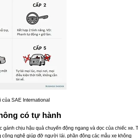
i
của SAE International
hông có
tự hành
ục
gánh chịu hậu quả
chuyển động ngang và dọc của chiếc xe. 
g công nghệ
giúp đỡ
người lái.
phần đông
các mẫu xe
không