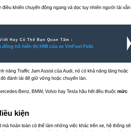
ự điều khiển chuyển động ngang và dọc
tuy nhiên
người lái vẫn
Viết Hay Có Thể Bạn Quan Tâm :
đồng hồ hiển thị HMI của xe VinFast Feliz
ính năng Traffic Jam Assist của Audi, nó
có khả năng
tăng hoặc
 đó
đánh lái để
giữ vững
hoặc chuyển làn.
ercedes-Benz, BMW, Volvo hay Tesla hầu hết đều thuộc
mức
iều kiện
át mà hoàn toàn
có thể
làm những việc khác trên xe,
hệ thống
sẽ