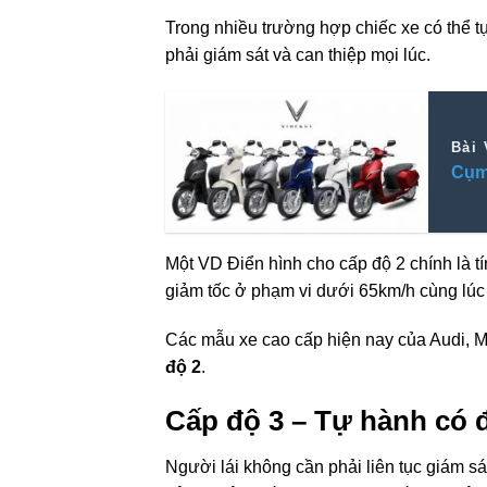
Trong nhiều
trường hợp
chiếc xe
có thể
t
phải giám sát và can thiệp mọi lúc.
Bài 
Cụm 
Một
VD
Điển hình
cho
cấp độ
2 chính là t
giảm tốc ở phạm vi dưới 65km/h
cùng lúc
Các mẫu xe cao cấp
hiện nay
của Audi, M
độ
2
.
Cấp độ
3 – Tự hành có đ
Người lái
không cần phải
liên tục giám s