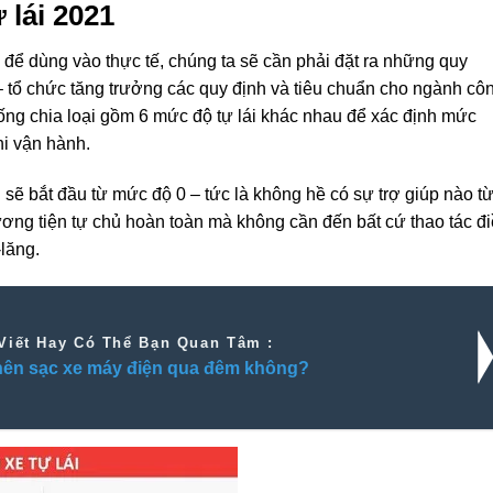
 lái 2021
 để d
ùng
vào thực tế,
chúng ta
sẽ cần phải đặt ra những quy
– tổ chức
tăng trưởng
các quy định và
tiêu chuẩn
cho ngành cô
ống
chia loại
gồm 6
mức độ
tự lái
khác nhau
để
xác định
mức
hi vận hành.
i sẽ
bắt đầu từ
mức độ
0 – tức là không hề có sự
trợ giúp
nào t
ương tiện tự chủ hoàn toàn mà không cần đến bất cứ
thao tác
đi
lăng.
Viết Hay Có Thể Bạn Quan Tâm :
nên sạc xe máy điện qua đêm không?