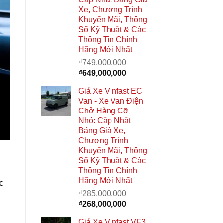
Xe, Chương Trình
Khuyến Mãi, Thông
Số Kỹ Thuật & Các
Thông Tin Chính
Hãng Mới Nhất
₫
749,000,000
Giá
Giá
₫
649,000,000
gốc
hiện
Giá Xe Vinfast EC
là:
tại
Van - Xe Van Điện
₫749,000,000.
là:
Chở Hàng Cỡ
₫649,000,000.
Nhỏ: Cập Nhật
Bảng Giá Xe,
Chương Trình
Khuyến Mãi, Thông
c
Số Kỹ Thuật & Các
Thông Tin Chính
Hãng Mới Nhất
c
₫
285,000,000
Giá
Giá
₫
268,000,000
gốc
hiện
Giá Xe Vinfast VF3