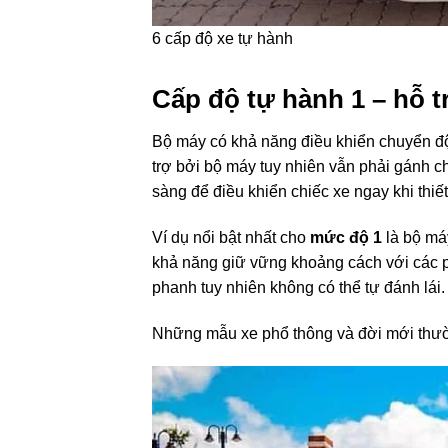
6
cấp độ
xe tự hành
Cấp độ
tự hành 1 – hỗ t
Bộ máy
có khả năng
điều khiển chuyển đ
trợ
bởi
bộ máy
tuy nhiên
vẫn phải
gánh c
sàng
để điều khiển chiếc xe ngay khi
thiế
Ví dụ
nổi bật nhất
cho
mức độ
1
là
bộ má
khả năng
giữ vững
khoảng cách với các 
phanh
tuy nhiên
không
có thể
tự đánh lái.
Những mẫu xe phổ thông và đời mới thư