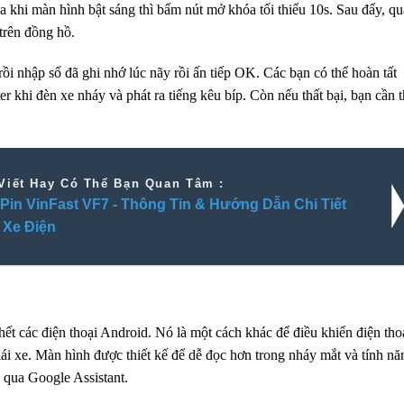
a khi màn hình bật sáng thì bấm nút mở khóa
tối thiểu
10s. Sau
đấy
, q
 trên đồng hồ.
rồi nhập số đã ghi nhớ lúc nãy rồi ấn tiếp OK. Các
bạn có thể
hoàn tất
r khi đèn xe nháy và phát ra tiếng kêu bíp. Còn
nếu
thất bại,
bạn cần
t
Viết Hay Có Thể Bạn Quan Tâm :
Pin VinFast VF7 - Thông Tin & Hướng Dẫn Chi Tiết
 Xe Điện
hết các điện thoại Android.
Nó là
một cách khác để điều khiển điện tho
ái xe. Màn hình được thiết kế để dễ đọc hơn trong nháy mắt và tính nă
 qua Google Assistant.