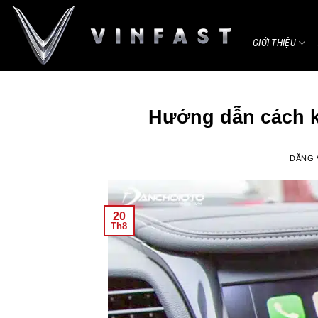
Bỏ
qua
GIỚI THIỆU
nội
dung
Hướng dẫn cách kế
ĐĂNG
20
Th8