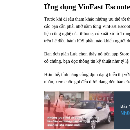
Ứng dụng
VinFast Escooter
Trước khi
đi sâu
tham khảo
những ưu thế tốt
t
các
bạn cần phải
nhớ nằm lòng VinFast Escoo
liệu công nghệ của iPhone, có xuất xứ từ Tr
trên hệ điều hành IOS phần nào khiến
người d
Bạn
đơn giản
Lựa chọn
thấy nó trên
app
Stor
có chúng,
bạn đọc
thông tin
kỹ thuật như
tỷ lệ
Hơn thế, tính năng
cùng định dạng
hiển thị vớ
nhắn,
xem
cuộc gọi đến dưới dạng đèn báo củ
Bài 
Nhữn