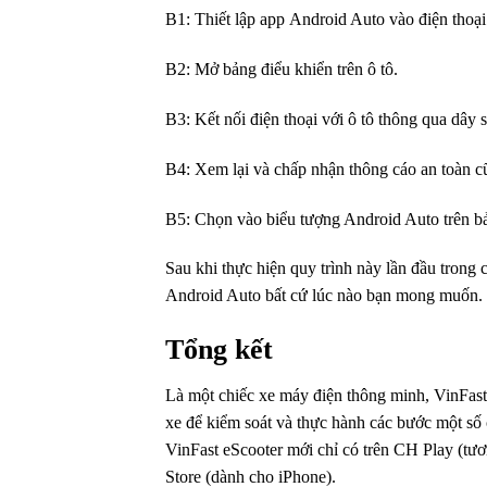
B1: Thiết lập
app
Android Auto vào điện thoại
B2: Mở bảng điểu khiển trên ô tô.
B3: Kết nối điện thoại với ô tô thông qua dây s
B4: Xem lại
và
chấp nhận
thông cáo
an toàn
c
B5: Chọn vào biểu tượng Android Auto trên bả
Sau khi thực hiện
quy trình
này
lần đầu trong 
Android Auto bất cứ lúc nào bạn
mong muốn
.
Tổng kết
Là một chiếc xe máy điện
thông minh
, VinFas
xe để
kiểm soát
và
thực hành các bước
một số
VinFast eScooter mới chỉ có trên CH Play (tươ
Store (dành cho iPhone).