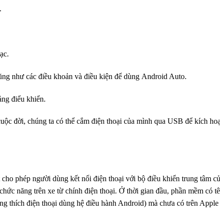
.
ạc.
ũng như
các điều khoản và điều kiện để
dùng
Android Auto.
ng điểu khiển.
cuộc đời
,
chúng ta có thể
cắm điện thoại của mình qua USB để kích hoạ
t cho phép
người dùng
kết nối điện thoại với bộ điều khiển trung tâm c
chức năng
trên xe từ chính điện thoại. Ở
thời gian đầu
,
phần mềm
có t
ng thích điện thoại
dùng
hệ điều hành Android) mà chưa có trên Apple