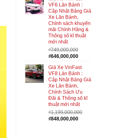
là:
tại
VF6 Lăn Bánh :
₫949,000,000.
là:
Cập Nhật Bảng Giá
₫740,000,000.
Xe Lăn Bánh,
Chính sách khuyến
mãi Chính Hãng &
Thông số kĩ thuật
mới nhất
₫
749,000,000
Giá
Giá
₫
646,000,000
gốc
hiện
Giá Xe VinFast
là:
tại
VF8 Lăn Bánh :
₫749,000,000.
là:
Cập Nhật Bảng Giá
₫646,000,000.
Xe Lăn Bánh,
Chính Sách Ưu
Đãi & Thông số kĩ
thuật mới nhất
₫
1,199,000,000
Giá
Giá
₫
848,000,000
gốc
hiện
là:
tại
₫1,199,000,000.
là: