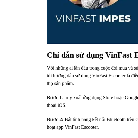
Chỉ dẫn
sử dụng
VinFast E
Với những ai
lần đầu trong cuộc đời
mua và
s
túi
hướng dẫn
sử dụng
VinFast Escooter là đi
thọ
sản phẩm
.
Bước 1
:
truy xuất
ứng dụng
Store hoặc Googl
thoại iOS.
Bước 2:
Bật tính năng kết nối Bluetooth trên
c
hoạt
app
VinFast Escooter.