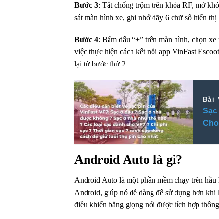
Bước 3
: Tắt chống
trộm
trên khóa RF, mở khó
sát màn hình xe, ghi nhớ dãy 6 chữ số hiển thị
Bước 4
: Bấm dấu “+” trên màn hình, chọn xe 
việc thực hiện cách kết nối
app
VinFast Escoote
lại từ bước
thứ 2
.
Bài 
Sạc 
Cho
Android Auto là gì?
Android Auto là một
phần mềm
chạy trên hầu 
Android, giúp nó
dễ dàng để sử dụng
hơn khi l
điều khiển bằng giọng nói được
tích hợp
thông