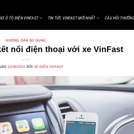
XE Ô TÔ ĐIỆN VINFAST
TIN TỨC VINFAST MỚI NHẤT
CÂU HỎI THƯỜN
HƯỚNG DẪN SỬ DỤNG
t nối điện thoại với xe VinFast
 VÀO
20/08/2021
BỞI
XE ĐIỆN VINFAST