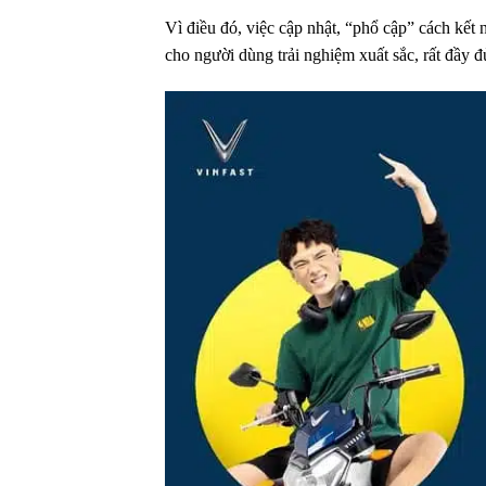
Vì điều đó
, việc cập nhật, “phổ cập” cách kết 
cho
người dùng
trải nghiệm
xuất sắc
,
rất đầy đ