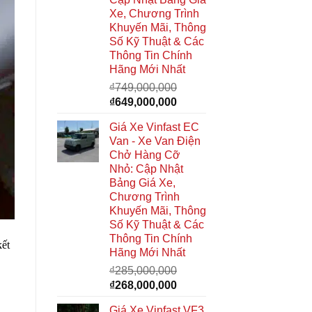
Xe, Chương Trình
Khuyến Mãi, Thông
Số Kỹ Thuật & Các
Thông Tin Chính
Hãng Mới Nhất
₫
749,000,000
Giá
Giá
₫
649,000,000
gốc
hiện
Giá Xe Vinfast EC
là:
tại
Van - Xe Van Điện
₫749,000,000.
là:
Chở Hàng Cỡ
₫649,000,000.
Nhỏ: Cập Nhật
Bảng Giá Xe,
Chương Trình
Khuyến Mãi, Thông
Số Kỹ Thuật & Các
Thông Tin Chính
kết
Hãng Mới Nhất
₫
285,000,000
Giá
Giá
₫
268,000,000
gốc
hiện
Giá Xe Vinfast VF3