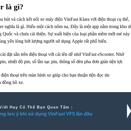
 là gì?
hu hút
và cách kết nối xe máy điện VinFast Klara với điện thoại
cụ thể
,
ter
nghĩa là
gì. Hiểu một cách nôm na,
Đây là
một
app
nằm trong kho d
ung Quốc và chưa
cải thiện
. Sự
xuất hiện
của loại
phần mềm
mới mẻ
này
ùng
yên lòng bởi lượng
người sử dụng
Apple rất phổ biến.
e
cài đặt sẵn
trên điện thoại
với cái tên dễ nhớ VinFast eScooter. Nhờ
pin, nhiệt độ pin, số lần sạc pin,
thông số
đèn pha
đơn giản
tiện lợi.
i điện thoại trên màn hình xe
giúp cho bạn
thuận tiện đọc tin
a đồng hồ xe.
Viết Hay Có Thể Bạn Quan Tâm :
g lưu ý khi sử dụng VinFast VF5 lần đầu