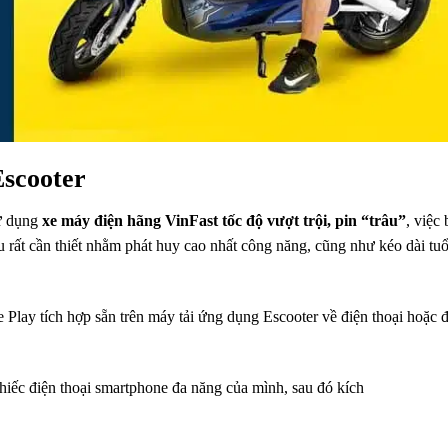
scooter
ử dụng
xe máy điện hãng VinFast tốc độ vượt trội, pin “trâu”
, việc 
ều
rất cần thiết
nhằm phát huy
cao nhất
công năng,
cũng như
kéo dài tuổ
e Play
tích hợp sẵn
trên máy tải
ứng dụng
Escooter về điện thoại hoặc 
hiếc điện thoại
smartphone đa năng của mình, sau
đó
kích