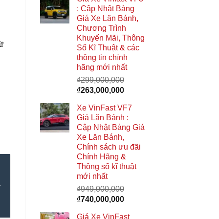
là:
tại
: Cập Nhật Bảng
₫285,000,000.
là:
Giá Xe Lăn Bánh,
₫268,000,000.
Chương Trình
Khuyến Mãi, Thông
ữ
Số Kĩ Thuật & các
thông tin chính
hãng mới nhất
₫
299,000,000
Giá
Giá
₫
263,000,000
gốc
hiện
Xe VinFast VF7
là:
tại
Giá Lăn Bánh :
₫299,000,000.
là:
Cập Nhật Bảng Giá
₫263,000,000.
Xe Lăn Bánh,
Chính sách ưu đãi
Chính Hãng &
Thông số kĩ thuật
mới nhất
₫
949,000,000
Giá
Giá
₫
740,000,000
gốc
hiện
Giá Xe VinFast