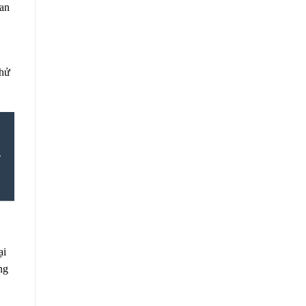
uan
hử
ại
ng