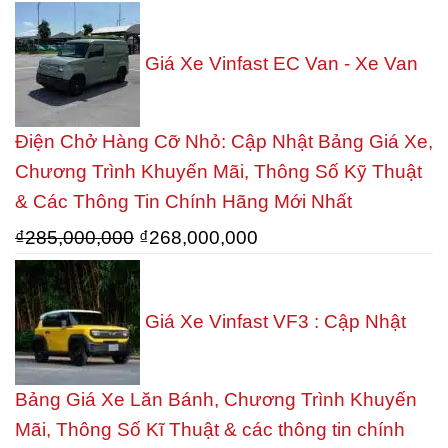
gốc
hiện
là:
tại
Giá Xe Vinfast EC Van - Xe Van
₫749,000,000.
là:
₫649,000,000.
Điện Chở Hàng Cỡ Nhỏ: Cập Nhật Bảng Giá Xe,
Chương Trình Khuyến Mãi, Thông Số Kỹ Thuật
& Các Thông Tin Chính Hãng Mới Nhất
Giá
Giá
₫
285,000,000
₫
268,000,000
gốc
hiện
là:
tại
Giá Xe Vinfast VF3 : Cập Nhật
₫285,000,000.
là:
₫268,000,000.
Bảng Giá Xe Lăn Bánh, Chương Trình Khuyến
Mãi, Thông Số Kĩ Thuật & các thông tin chính