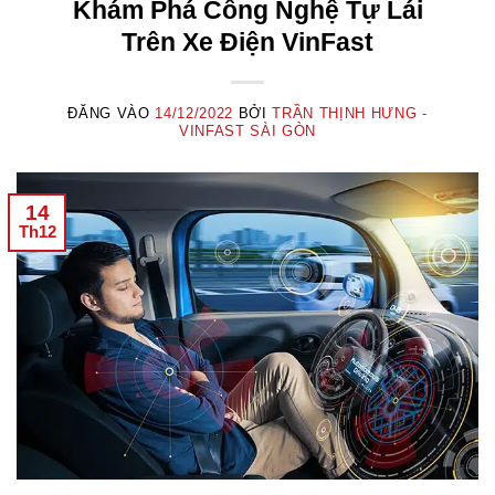
Khám Phá Công Nghệ Tự Lái
Trên Xe Điện VinFast
ĐĂNG VÀO
14/12/2022
BỞI
TRẦN THỊNH HƯNG -
VINFAST SÀI GÒN
14
Th12