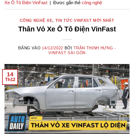
Xe Ô Tô Điện VinFast
|
Được gắn thẻ
công nghệ
CÔNG NGHỆ XE
,
TIN TỨC VINFAST MỚI NHẤT
Thân Vỏ Xe Ô Tô Điện VinFast
ĐĂNG VÀO
14/12/2022
BỞI
TRẦN THỊNH HƯNG -
VINFAST SÀI GÒN
14
Th12