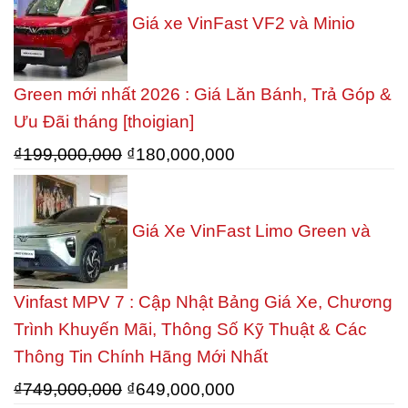
Giá xe VinFast VF2 và Minio
Green mới nhất 2026 : Giá Lăn Bánh, Trả Góp &
Ưu Đãi tháng [thoigian]
Giá
Giá
₫
199,000,000
₫
180,000,000
gốc
hiện
là:
tại
Giá Xe VinFast Limo Green và
₫199,000,000.
là:
₫180,000,000.
Vinfast MPV 7 : Cập Nhật Bảng Giá Xe, Chương
Trình Khuyến Mãi, Thông Số Kỹ Thuật & Các
Thông Tin Chính Hãng Mới Nhất
Giá
Giá
₫
749,000,000
₫
649,000,000