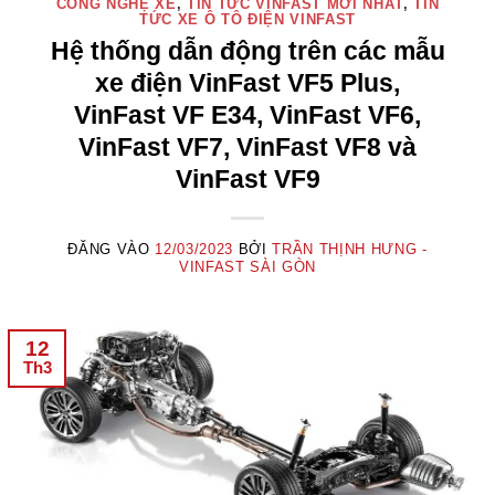
CÔNG NGHỆ XE
,
TIN TỨC VINFAST MỚI NHẤT
,
TIN
TỨC XE Ô TÔ ĐIỆN VINFAST
Hệ thống dẫn động trên các mẫu
xe điện VinFast VF5 Plus,
VinFast VF E34, VinFast VF6,
VinFast VF7, VinFast VF8 và
VinFast VF9
ĐĂNG VÀO
12/03/2023
BỞI
TRẦN THỊNH HƯNG -
VINFAST SÀI GÒN
12
Th3