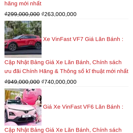
hãng mới nhất
Giá
Giá
₫
299,000,000
₫
263,000,000
gốc
hiện
là:
tại
Xe VinFast VF7 Giá Lăn Bánh :
₫299,000,000.
là:
₫263,000,000.
Cập Nhật Bảng Giá Xe Lăn Bánh, Chính sách
ưu đãi Chính Hãng & Thông số kĩ thuật mới nhất
Giá
Giá
₫
949,000,000
₫
740,000,000
gốc
hiện
là:
tại
Giá Xe VinFast VF6 Lăn Bánh :
₫949,000,000.
là:
₫740,000,000.
Cập Nhật Bảng Giá Xe Lăn Bánh, Chính sách