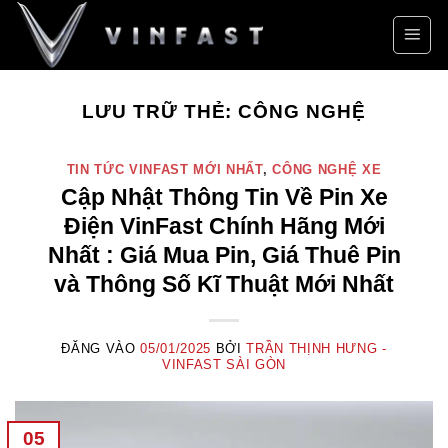
Bỏ
qua
nội
dung
LƯU TRỮ THẺ:
CÔNG NGHỆ
TIN TỨC VINFAST MỚI NHẤT
,
CÔNG NGHỆ XE
Cập Nhật Thông Tin Về Pin Xe
Điện VinFast Chính Hãng Mới
Nhất : Giá Mua Pin, Giá Thuê Pin
và Thông Số Kĩ Thuật Mới Nhất
ĐĂNG VÀO
05/01/2025
BỞI
TRẦN THỊNH HƯNG -
VINFAST SÀI GÒN
05