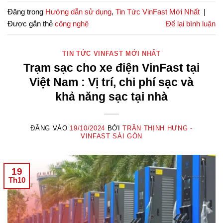
Đăng trong
Hướng dẫn sử dụng
,
Tin Tức VinFast Mới Nhất
|
Được gắn thẻ
công nghệ
Để lại bình luận
TIN TỨC VINFAST MỚI NHẤT
Trạm sạc cho xe điện VinFast tại
Việt Nam : Vị trí, chi phí sạc và
khả năng sạc tại nhà
ĐĂNG VÀO
19/10/2024
BỞI
TRẦN THỊNH HƯNG -
VINFAST SÀI GÒN
19
Th10