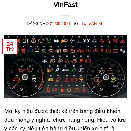
VinFast
ĐĂNG VÀO
24/09/2021
BỞI
TƯ VẤN XE
24
Th9
Mỗi ký hiệu được thiết kế trên bảng điều khiển
đều mang ý nghĩa, chức năng riêng. Hiểu và lưu
ý các ký hiệu trên bảng điều khiển xe ô tô là