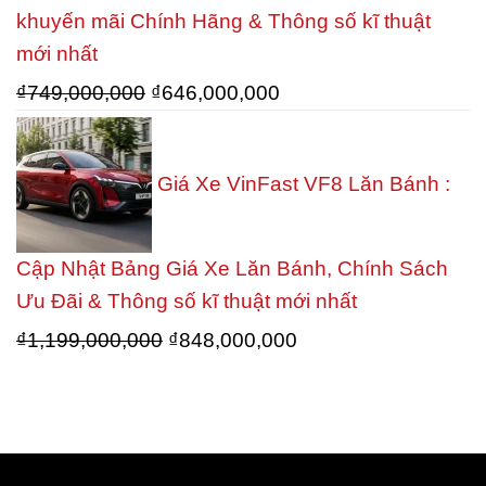
khuyến mãi Chính Hãng & Thông số kĩ thuật
mới nhất
Giá
Giá
₫
749,000,000
₫
646,000,000
gốc
hiện
là:
tại
Giá Xe VinFast VF8 Lăn Bánh :
₫749,000,000.
là:
₫646,000,000.
Cập Nhật Bảng Giá Xe Lăn Bánh, Chính Sách
Ưu Đãi & Thông số kĩ thuật mới nhất
Giá
Giá
₫
1,199,000,000
₫
848,000,000
gốc
hiện
là:
tại
₫1,199,000,000.
là:
₫848,000,000.