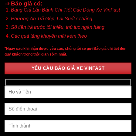
⇒ Báo giá có:
Bảng Giá Lăn Bánh Chi Tiết Các Dòng Xe VinFast
Phương Án Trả Góp, Lãi Suất / Tháng
Số tiền trả trước tối thiểu, thủ tục ngân hàng
Các quà tặng khuyến mãi kèm theo
*Ngay sau khi nhận được yêu cầu, chúng tôi sẽ gửi Báo giá chi tiết đến
quý khách trong thời gian sớm nhất.
YÊU CẦU BÁO GIÁ XE VINFAST