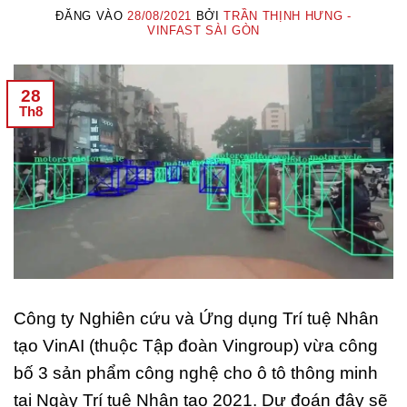
ĐĂNG VÀO
28/08/2021
BỞI
TRẦN THỊNH HƯNG -
VINFAST SÀI GÒN
28
Th8
Công ty Nghiên cứu và Ứng dụng Trí tuệ Nhân
tạo VinAI (thuộc Tập đoàn Vingroup) vừa công
bố 3 sản phẩm công nghệ cho ô tô thông minh
tại Ngày Trí tuệ Nhân tạo 2021. Dự đoán đây sẽ