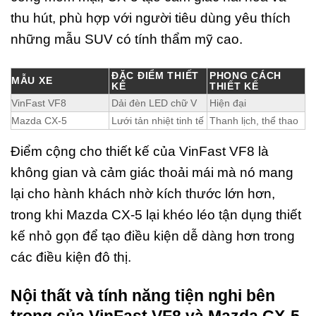
thu hút, phù hợp với người tiêu dùng yêu thích
những mẫu SUV có tính thẩm mỹ cao.
ĐẶC ĐIỂM THIẾT
PHONG CÁCH
MẪU XE
KẾ
THIẾT KẾ
VinFast VF8
Dải đèn LED chữ V
Hiện đại
Mazda CX-5
Lưới tản nhiệt tinh tế
Thanh lịch, thể thao
Điểm cộng cho thiết kế của VinFast VF8 là
không gian và cảm giác thoải mái mà nó mang
lại cho hành khách nhờ kích thước lớn hơn,
trong khi Mazda CX-5 lại khéo léo tận dụng thiết
kế nhỏ gọn để tạo điều kiện dễ dàng hơn trong
các điều kiện đô thị.
Nội thất và tính năng tiện nghi bên