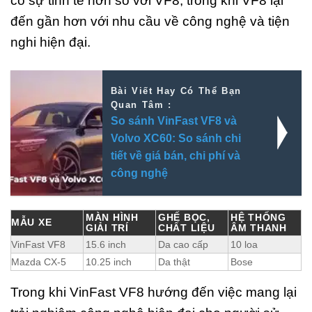
có sự tinh tế hơn so với VF8, trong khi VF8 lại
đến gần hơn với nhu cầu về công nghệ và tiện
nghi hiện đại.
Bài Viết Hay Có Thể Bạn
Quan Tâm :
So sánh VinFast VF8 và
Volvo XC60: So sánh chi
tiết về giá bán, chi phí và
công nghệ
MÀN HÌNH
GHẾ BỌC,
HỆ THỐNG
MẪU XE
GIẢI TRÍ
CHẤT LIỆU
ÂM THANH
VinFast VF8
15.6 inch
Da cao cấp
10 loa
Mazda CX-5
10.25 inch
Da thật
Bose
Trong khi VinFast VF8 hướng đến việc mang lại