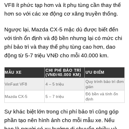
VF8 ít phức tạp hơn và ít phụ tùng cần thay thế
hơn so với các xe động cơ xăng truyền thống.
Ngược lại, Mazda CX-5 mặc dù được biết đến
với tính ổn định và độ bền nhưng lại có mức chi
phí bảo trì và thay thế phụ tùng cao hơn, dao
động từ 5-7 triệu VNĐ cho mỗi 40.000 km.
CHI PHÍ BẢO TRÌ
MẪU XE
ƯU ĐIỂM
(VNĐ/40.000 KM)
Quy trình bảo trì đơn
VinFast VF8
4 – 5 triệu
giản
Độ bền và tính ổn
Mazda CX-5
5 – 7 triệu
định
Sự khác biệt lớn trong chi phí bảo trì cũng góp
phần tạo nên hình ảnh cho mỗi mẫu xe. Nếu
bạn là người có xu hướng di chuyển nhiều và