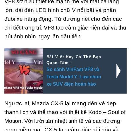
VF8 sở hữu thiết kế mạnh mẽ với mặt ca lăng
lớn, dải đèn LED hình chữ V nổi bật và phần
đuôi xe năng động. Từ đường nét cho đến các
chi tiết trang trí, VF8 tạo cảm giác hiện đại và thu
hút ánh nhìn ngay lần đầu tiên.
Bài Viết Hay Có Thể Bạn
Quan Tâm :
So sánh VinFast VF8 và
Tesla Model Y: Lựa chọn
xe SUV điện hoàn hảo
Ngược lại, Mazda CX-5 lại mang đến vẻ đẹp
thanh lịch và thể thao với thiết kế Kodo – Soul of
Motion. Với lưới tản nhiệt tinh tế và các đường
cong mềm mại, CX-5 tạo cảm giác hài hòa và