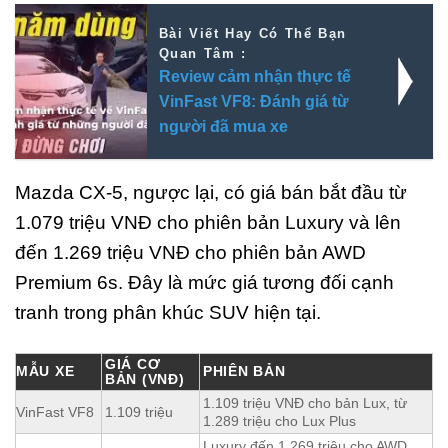
Bài Viết Hay Có Thể Bạn
Quan Tâm :
Review cảm nhận thực tế
VinFast VF8: Đánh giá từ
người đã mua xe
Mazda CX-5, ngược lại, có giá bán bắt đầu từ
1.079 triệu VNĐ cho phiên bản Luxury và lên
đến 1.269 triệu VNĐ cho phiên bản AWD
Premium 6s. Đây là mức giá tương đối cạnh
tranh trong phân khúc SUV hiện tại.
GIÁ CƠ
MẪU XE
PHIÊN BẢN
BẢN (VNĐ)
1.109 triệu VNĐ cho bản Lux, từ
VinFast VF8
1.109 triệu
1.289 triệu cho Lux Plus
Luxury đến 1.269 triệu cho AWD