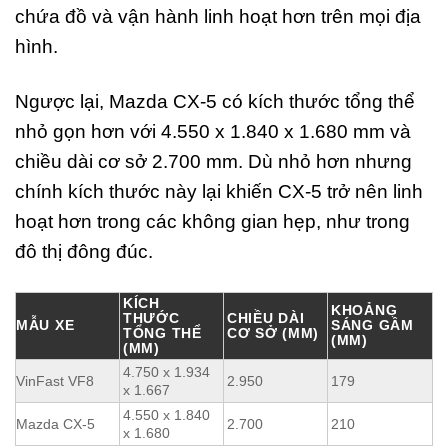
chứa đồ và vận hành linh hoạt hơn trên mọi địa
hình.
Ngược lại, Mazda CX-5 có kích thước tổng thể
nhỏ gọn hơn với 4.550 x 1.840 x 1.680 mm và
chiều dài cơ sở 2.700 mm. Dù nhỏ hơn nhưng
chính kích thước này lại khiến CX-5 trở nên linh
hoạt hơn trong các không gian hẹp, như trong
đô thị đông đúc.
KÍCH
KHOẢNG
THƯỚC
CHIỀU DÀI
MẪU XE
SÁNG GẦM
TỔNG THỂ
CƠ SỞ (MM)
(MM)
(MM)
4.750 x 1.934
VinFast VF8
2.950
179
x 1.667
4.550 x 1.840
Mazda CX-5
2.700
210
x 1.680