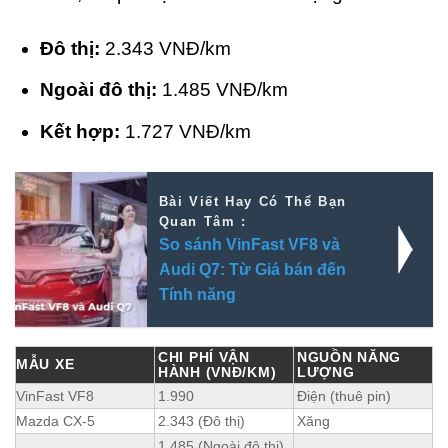
Đô thị:
2.343 VNĐ/km
Ngoài đô thị:
1.485 VNĐ/km
Kết hợp:
1.727 VNĐ/km
Bài Viết Hay Có Thể Bạn
Quan Tâm :
So sánh VinFast VF8 và
Audi Q7: Từ Giá bán đến
Tính năng
CHI PHÍ VẬN
NGUỒN NĂNG
MẪU XE
HÀNH (VNĐ/KM)
LƯỢNG
VinFast VF8
1.990
Điện (thuê pin)
Mazda CX-5
2.343 (Đô thị)
Xăng
1.485 (Ngoài đô thị)