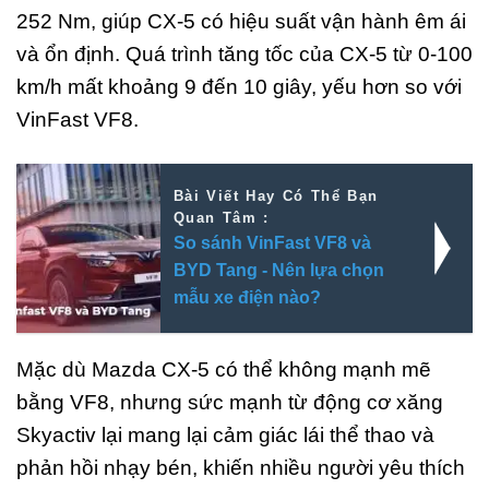
252 Nm, giúp CX-5 có hiệu suất vận hành êm ái
và ổn định. Quá trình tăng tốc của CX-5 từ 0-100
km/h mất khoảng 9 đến 10 giây, yếu hơn so với
VinFast VF8.
Bài Viết Hay Có Thể Bạn
Quan Tâm :
So sánh VinFast VF8 và
BYD Tang - Nên lựa chọn
mẫu xe điện nào?
Mặc dù Mazda CX-5 có thể không mạnh mẽ
bằng VF8, nhưng sức mạnh từ động cơ xăng
Skyactiv lại mang lại cảm giác lái thể thao và
phản hồi nhạy bén, khiến nhiều người yêu thích