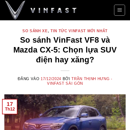
Bỏ
qua
nội
dung
SO SÁNH XE
,
TIN TỨC VINFAST MỚI NHẤT
So sánh VinFast VF8 và
Mazda CX-5: Chọn lựa SUV
điện hay xăng?
ĐĂNG VÀO
17/12/2024
BỞI
TRẦN THỊNH HƯNG -
VINFAST SÀI GÒN
17
Th12