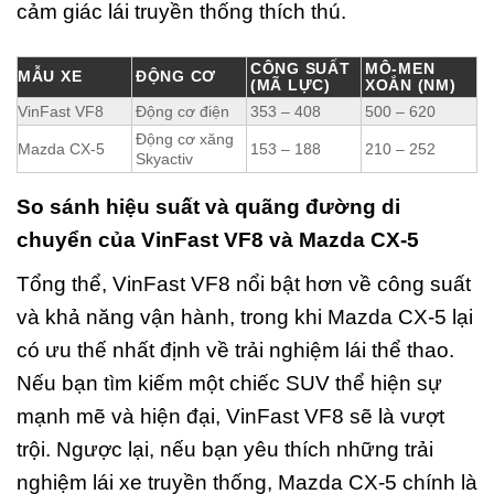
cảm giác lái truyền thống thích thú.
CÔNG SUẤT
MÔ-MEN
MẪU XE
ĐỘNG CƠ
(MÃ LỰC)
XOẮN (NM)
VinFast VF8
Động cơ điện
353 – 408
500 – 620
Động cơ xăng
Mazda CX-5
153 – 188
210 – 252
Skyactiv
So sánh hiệu suất và quãng đường di
chuyển của VinFast VF8 và Mazda CX-5
Tổng thể, VinFast VF8 nổi bật hơn về công suất
và khả năng vận hành, trong khi Mazda CX-5 lại
có ưu thế nhất định về trải nghiệm lái thể thao.
Nếu bạn tìm kiếm một chiếc SUV thể hiện sự
mạnh mẽ và hiện đại, VinFast VF8 sẽ là vượt
trội. Ngược lại, nếu bạn yêu thích những trải
nghiệm lái xe truyền thống, Mazda CX-5 chính là