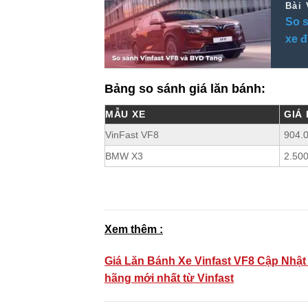
Bài 
So s
xe đ
Bảng so sánh giá lăn bánh:
MẪU XE
GIÁ
VinFast VF8
904.
BMW X3
2.50
Xem thêm :
Giá Lăn Bánh Xe Vinfast VF8 Cập Nhật
hãng mới nhất từ Vinfast