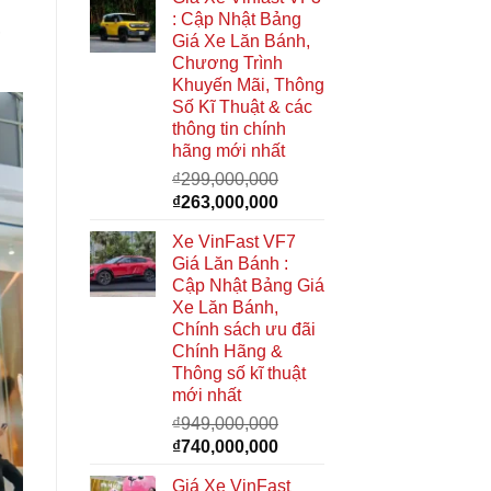
là:
tại
: Cập Nhật Bảng
₫285,000,000.
là:
,
Giá Xe Lăn Bánh,
₫268,000,000.
Chương Trình
Khuyến Mãi, Thông
Số Kĩ Thuật & các
thông tin chính
hãng mới nhất
₫
299,000,000
Giá
Giá
₫
263,000,000
gốc
hiện
Xe VinFast VF7
là:
tại
Giá Lăn Bánh :
₫299,000,000.
là:
Cập Nhật Bảng Giá
₫263,000,000.
Xe Lăn Bánh,
Chính sách ưu đãi
Chính Hãng &
Thông số kĩ thuật
mới nhất
₫
949,000,000
Giá
Giá
₫
740,000,000
gốc
hiện
Giá Xe VinFast