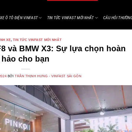
XE Ô TÔ ĐIỆN VINFAST
TIN TỨC VINFAST MỚI NHẤT
CÂU HỎI THƯỜN
ÁNH XE
,
TIN TỨC VINFAST MỚI NHẤT
F8 và BMW X3: Sự lựa chọn hoàn
hảo cho bạn
2024
BỞI
TRẦN THỊNH HƯNG - VINFAST SÀI GÒN