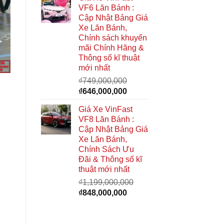
là:
tại
VF6 Lăn Bánh :
₫949,000,000.
là:
Cập Nhật Bảng Giá
₫740,000,000.
Xe Lăn Bánh,
Chính sách khuyến
mãi Chính Hãng &
Thông số kĩ thuật
mới nhất
₫
749,000,000
Giá
Giá
₫
646,000,000
gốc
hiện
Giá Xe VinFast
là:
tại
VF8 Lăn Bánh :
₫749,000,000.
là:
Cập Nhật Bảng Giá
₫646,000,000.
Xe Lăn Bánh,
Chính Sách Ưu
Đãi & Thông số kĩ
thuật mới nhất
₫
1,199,000,000
Giá
Giá
₫
848,000,000
gốc
hiện
là:
tại
₫1,199,000,000.
là: