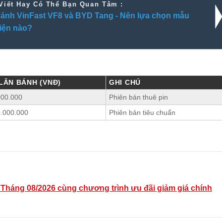
Viết Hay Có Thể Bạn Quan Tâm :
ánh VinFast VF8 và BYD Tang - Nên lựa chọn mẫu
iện nào?
 LĂN BÁNH (VNĐ)
GHI CHÚ
000.000
Phiên bản thuê pin
0.000.000
Phiên bản tiêu chuẩn
 Tháng 08/2026 cùng chương trình ưu đãi giảm giá chính