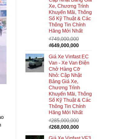
Xe, Chương Trình
Khuyến Mãi, Thông
Số Kỹ Thuật & Các
Thông Tin Chính
Hãng Mới Nhất
₫
749,000,000
Giá
Giá
₫
649,000,000
gốc
hiện
Giá Xe Vinfast EC
là:
tại
Van - Xe Van Điện
₫749,000,000.
là:
Chở Hàng Cỡ
₫649,000,000.
Nhỏ: Cập Nhật
Bảng Giá Xe,
Chương Trình
Khuyến Mãi, Thông
Số Kỹ Thuật & Các
Thông Tin Chính
Hãng Mới Nhất
ào
₫
285,000,000
n
Giá
Giá
₫
268,000,000
gốc
hiện
Giá Xe Vinfast VF3