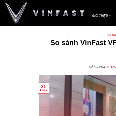
Bỏ
qua
GIỚI THIỆU
nội
dung
SO S
So sánh VinFast V
ĐĂNG VÀO
21/12/
21
Th12