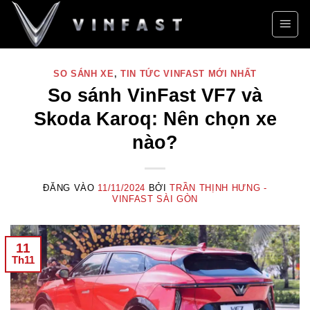
Bỏ
qua
nội
dung
SO SÁNH XE
,
TIN TỨC VINFAST MỚI NHẤT
So sánh VinFast VF7 và
Skoda Karoq: Nên chọn xe
nào?
ĐĂNG VÀO
11/11/2024
BỞI
TRẦN THỊNH HƯNG -
VINFAST SÀI GÒN
11
Th11