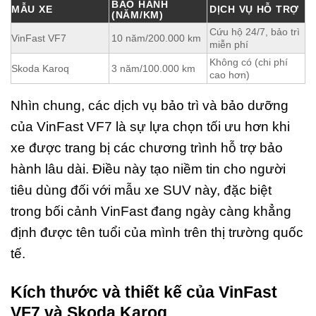
BẢO HÀNH
MẪU XE
DỊCH VỤ HỖ TRỢ
(NĂM/KM)
Cứu hộ 24/7, bảo trì
VinFast VF7
10 năm/200.000 km
miễn phí
Không có (chi phí
Skoda Karoq
3 năm/100.000 km
cao hơn)
Nhìn chung, các dịch vụ bảo trì và bảo dưỡng
của VinFast VF7 là sự lựa chọn tối ưu hơn khi
xe được trang bị các chương trình hỗ trợ bảo
hành lâu dài. Điều này tạo niềm tin cho người
tiêu dùng đối với mẫu xe SUV này, đặc biệt
trong bối cảnh VinFast đang ngày càng khẳng
định được tên tuổi của mình trên thị trường quốc
tế.
Kích thước và thiết kế của VinFast
VF7 và Skoda Karoq