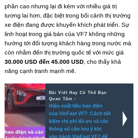
phần cao nhưng lại đi kèm với nhiều giá trị
tương lai hơn, đặc biệt trong bối cảnh thị trường
xe điện đang được khuyến khích phát triển. Sự
linh hoạt trong giá bán của VF7 không những
hướng tới đối tượng khách hàng trong nước mà
còn nhắm đến thị trường quốc tế với mức giá
30.000 USD đến 45.000 USD
, cho thấy khả
năng cạnh tranh mạnh mẽ.
Bài Viết Hay Có Thể Bạn
Quan Tâm :
Hiệu suất tiêu hao điện
của VinFast VF7: Cách tiết
kiệm chi phí tối ưu và các
thông số cần lưu ý khi
vận hành VinFast VF7 để