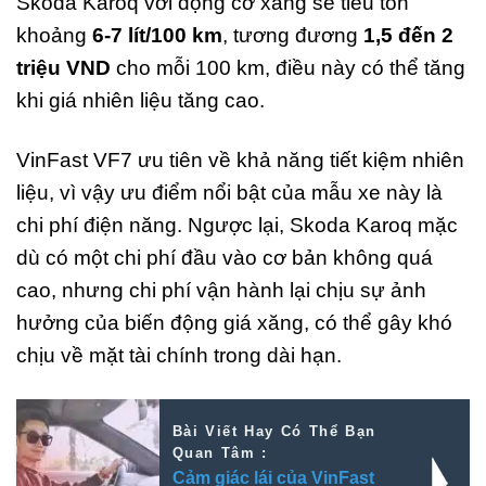
Skoda Karoq với động cơ xăng sẽ tiêu tốn
khoảng
6-7 lít/100 km
, tương đương
1,5 đến 2
triệu VND
cho mỗi 100 km, điều này có thể tăng
khi giá nhiên liệu tăng cao.
VinFast VF7 ưu tiên về khả năng tiết kiệm nhiên
liệu, vì vậy ưu điểm nổi bật của mẫu xe này là
chi phí điện năng. Ngược lại, Skoda Karoq mặc
dù có một chi phí đầu vào cơ bản không quá
cao, nhưng chi phí vận hành lại chịu sự ảnh
hưởng của biến động giá xăng, có thể gây khó
chịu về mặt tài chính trong dài hạn.
Bài Viết Hay Có Thể Bạn
Quan Tâm :
Cảm giác lái của VinFast