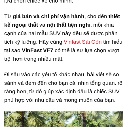
lựa chọn chiếc xe cho mình.
Từ
giá bán và chi phí vận hành
, cho đến
thiết
kế ngoại thất
và
nội thất tiện nghi
, mỗi khía
cạnh của hai mẫu SUV này đều sẽ được phân
tích kỹ lưỡng. Hãy cùng
Vinfast Sài Gòn
tìm hiểu
tại sao
VinFast VF7
có thể là sự lựa chọn vượt
trội hơn trong nhiều mặt.
Đi sâu vào các yếu tố khác nhau, bài viết sẽ so
sánh và đem đến cho bạn cái nhìn tổng quan, rõ
ràng hơn, từ đó giúp xác định đâu là chiếc SUV
phù hợp với nhu cầu và mong muốn của bạn.