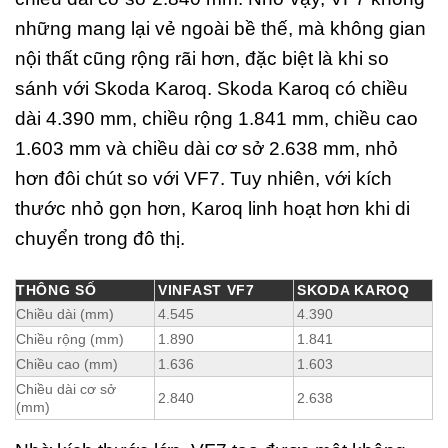
những mang lại vẻ ngoài bề thế, mà không gian
nội thất cũng rộng rãi hơn, đặc biệt là khi so
sánh với Skoda Karoq. Skoda Karoq có chiều
dài 4.390 mm, chiều rộng 1.841 mm, chiều cao
1.603 mm và chiều dài cơ sở 2.638 mm, nhỏ
hơn đôi chút so với VF7. Tuy nhiên, với kích
thước nhỏ gọn hơn, Karoq linh hoạt hơn khi di
chuyển trong đô thị.
THÔNG SỐ
VINFAST VF7
SKODA KAROQ
Chiều dài (mm)
4.545
4.390
Chiều rộng (mm)
1.890
1.841
Chiều cao (mm)
1.636
1.603
Chiều dài cơ sở
2.840
2.638
(mm)