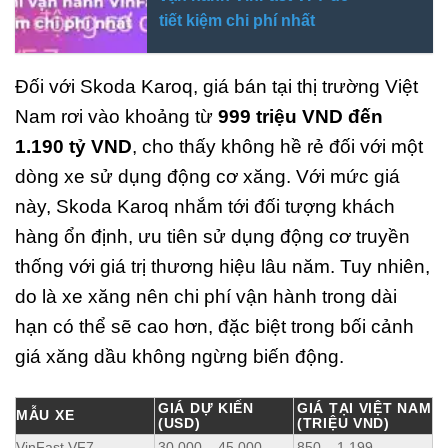
tiết kiệm chi phí nhất
Đối với Skoda Karoq, giá bán tại thị trường Việt
Nam rơi vào khoảng từ
999 triệu VND đến
1.190 tỷ VND
, cho thấy không hề rẻ đối với một
dòng xe sử dụng động cơ xăng. Với mức giá
này, Skoda Karoq nhắm tới đối tượng khách
hàng ổn định, ưu tiên sử dụng động cơ truyền
thống với giá trị thương hiệu lâu năm. Tuy nhiên,
do là xe xăng nên chi phí vận hành trong dài
hạn có thể sẽ cao hơn, đặc biệt trong bối cảnh
giá xăng dầu không ngừng biến động.
GIÁ DỰ KIẾN
GIÁ TẠI VIỆT NAM
MẪU XE
(USD)
(TRIỆU VND)
VinFast VF7
30,000 – 45,000
850 – 1,199