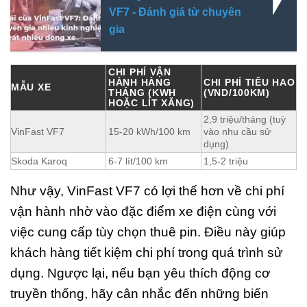
VF7 - Đánh giá từ chuyên
gia
CHI PHÍ VẬN
HÀNH HÀNG
CHI PHÍ TIÊU HAO
MẪU XE
THÁNG (KWH
(VND/100KM)
HOẶC LÍT XĂNG)
2,9 triệu/tháng (tuỳ
VinFast VF7
15-20 kWh/100 km
vào nhu cầu sử
dụng)
Skoda Karoq
6-7 lít/100 km
1,5-2 triệu
Như vậy, VinFast VF7 có lợi thế hơn về chi phí
vận hành nhờ vào đặc điểm xe điện cùng với
việc cung cấp tùy chọn thuê pin. Điều này giúp
khách hàng tiết kiệm chi phí trong quá trình sử
dụng. Ngược lại, nếu bạn yêu thích động cơ
truyền thống, hãy cân nhắc đến những biến