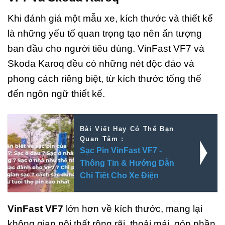
Khi đánh giá một mẫu xe, kích thước và thiết kế
là những yếu tố quan trọng tạo nên ấn tượng
ban đầu cho người tiêu dùng. VinFast VF7 và
Skoda Karoq đều có những nét độc đáo và
phong cách riêng biệt, từ kích thước tổng thể
đến ngôn ngữ thiết kế.
Bài Viết Hay Có Thể Bạn
Quan Tâm :
Sạc Pin VinFast VF7 -
Thông Tin & Hướng Dẫn
Chi Tiết Cho Xe Điện
VinFast VF7
lớn hơn về kích thước, mang lại
không gian nội thất rộng rãi, thoải mái, góp phần