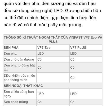
quán với đèn pha, đèn sương mù và đèn hậu
đều sử dụng công nghệ LED. Gương chiếu hậu
có thể điều chỉnh điện, gập điện, tích hợp đèn
báo rẽ và có tính năng sấy mặt gương.
THÔNG SỐ KĨ THUẬT NGOẠI THẤT CỦA VINFAST VF7 Eco VÀ
PLUS
ĐÈN PHA
VF7 Eco
VF7 PLUS
Đèn pha
LED
LED
Đèn chờ dẫn đường
Có
Có
Đèn pha tự động bật
Có
Có
tắt
Điều khiển góc chiếu
Có
pha thông minh
ĐÈN NGOẠI THẤT KHÁC
Đèn chiếu sáng ban
LED
LED
ngày
Đèn chào mừng
Có
Có