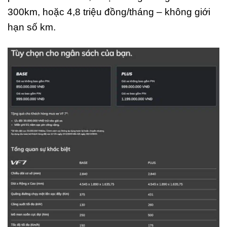
300km, hoặc 4,8 triệu đồng/tháng – không giới
hạn số km.