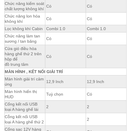
Chức năng kiểm soát
Có
Có
chất lượng không khí
Chức năng lon hóa
Có
Có
không khí
Lọc không khí Cabin
Combi 1.0
Combi 1.0
Chức năng làm tan
Có
Có
sương / tan băng
Cửa gió điều hòa
hàng ghế thứ 2 trên
Có
Có
hộp để
đồ trung tâm
MÀN HÌNH , KẾT NỐI GIẢI TRÍ
Màn hình giải trí cảm
12,9 Inch
12,9 Inch
ứng
Màn hình hiển thị
Tuỳ chọn
Có
HUD
Cổng kết nối USB
2
2
loại A hàng ghế lái
Cỗng kết nối USB
2
loại A hàng ghế thứ 2
Cổng sạc 12V hàng