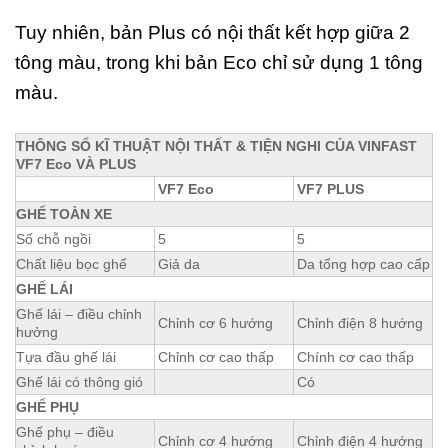
Tuy nhiên, bản Plus có nội thất kết hợp giữa 2
tông màu, trong khi bản Eco chỉ sử dụng 1 tông
màu.
THÔNG SỐ KĨ THUẬT NỘI THẤT & TIỆN NGHI CỦA VINFAST
VF7 Eco VÀ PLUS
VF7 Eco
VF7 PLUS
GHẾ TOÀN XE
Số chỗ ngồi
5
5
Chất liệu bọc ghế
Giả da
Da tổng hợp cao cấp
GHẾ LÁI
Ghế lái – điều chỉnh
Chỉnh cơ 6 hướng
Chỉnh điện 8 hướng
hưởng
Tựa đầu ghế lái
Chỉnh cơ cao thấp
Chính cơ cao thấp
Ghế lái có thông gió
Có
GHẾ PHỤ
Ghế phụ – điều
Chỉnh cơ 4 hướng
Chỉnh điện 4 hướng