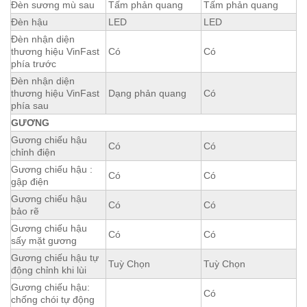
Đèn sương mù sau
Tấm phản quang
Tấm phản quang
Đèn hậu
LED
LED
Đèn nhận diện
thương hiệu VinFast
Có
Có
phía trước
Đèn nhận diện
thương hiệu VinFast
Dạng phản quang
Có
phía sau
GƯƠNG
Gương chiếu hậu
Có
Có
chỉnh điện
Gương chiếu hậu :
Có
Có
gập điện
Gương chiếu hậu
Có
Có
bảo rẽ
Gương chiếu hậu
Có
Có
sấy mặt gương
Gương chiếu hậu tự
Tuỳ Chọn
Tuỳ Chọn
động chỉnh khi lùi
Gương chiếu hậu:
Có
chống chói tự động