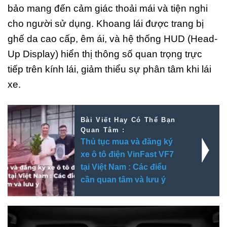
bảo mang đến cảm giác thoải mái và tiện nghi
cho người sử dụng. Khoang lái được trang bị
ghế da cao cấp, êm ái, và hệ thống HUD (Head-
Up Display) hiển thị thông số quan trọng trực
tiếp trên kính lái, giảm thiểu sự phân tâm khi lái
xe.
Bài Viết Hay Có Thể Bạn
Quan Tâm :
Thủ tục mua và đăng ký
xe ô tô điện VinFast VF7
tại Việt Nam : Các điểu
cần quan tâm và lưu ý