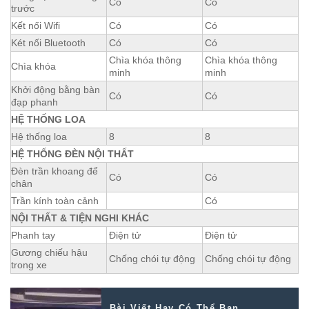
Có
Có
trước
Kết női Wifi
Có
Có
Két nối Bluetooth
Có
Có
Chìa khóa thông
Chìa khóa thông
Chìa khóa
minh
minh
Khởi động bằng bàn
Có
Có
đạp phanh
HỆ THỐNG LOA
Hệ thống loa
8
8
HỆ THỐNG ĐÈN NỘI THẤT
Đèn trần khoang để
Có
Có
chân
Trần kính toàn cảnh
Có
NỘI THẤT & TIỆN NGHI KHÁC
Phanh tay
Điện tử
Điện tử
Gương chiếu hậu
Chống chói tự động
Chống chói tự động
trong xe
Bài Viết Hay Có Thể Bạn