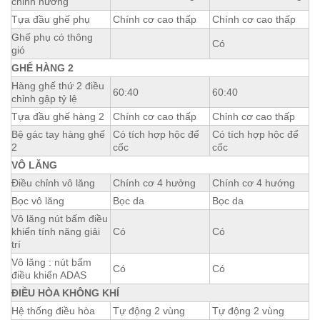
chỉnh hướng
Tựa đầu ghế phụ
Chính cơ cao thấp
Chính cơ cao thấp
Ghế phụ có thông
Có
gió
GHẾ HÀNG 2
Hàng ghế thứ 2 điều
60:40
60:40
chỉnh gập tỷ lệ
Tựa đầu ghế hàng 2
Chính cơ cao thấp
Chỉnh cơ cao thấp
Bệ gác tay hàng ghế
Có tích hợp hộc để
Có tích hợp hộc để
2
cốc
cốc
VÔ LĂNG
Điều chỉnh vô lăng
Chính cơ 4 hưởng
Chính cơ 4 hướng
Bọc vô lăng
Bọc da
Bọc da
Vô lăng nút bấm điều
khiển tính năng giải
Có
Có
trí
Vô lăng : nút bấm
Có
Có
điều khiển ADAS
ĐIỀU HÒA KHÔNG KHÍ
Hệ thống điều hòa
Tự động 2 vùng
Tự động 2 vùng