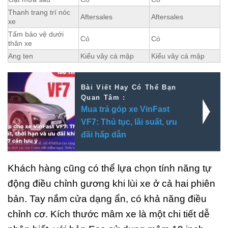
Thanh trang trí nóc
Aftersales
Aftersales
xe
Tấm bảo vệ dưới
Có
Có
thân xe
Ang ten
Kiểu vây cá mập
Kiểu vây cá mập
Bài Viết Hay Có Thể Bạn
Quan Tâm :
Mua trả góp xe VinFast
VF7: Thủ tục, lãi suất, ưu
đãi hấp dẫn
Khách hàng cũng có thể lựa chọn tính năng tự
động điều chỉnh gương khi lùi xe ở cả hai phiên
bản. Tay nắm cửa dạng ẩn, có khả năng điều
chỉnh cơ. Kích thước mâm xe là một chi tiết dễ