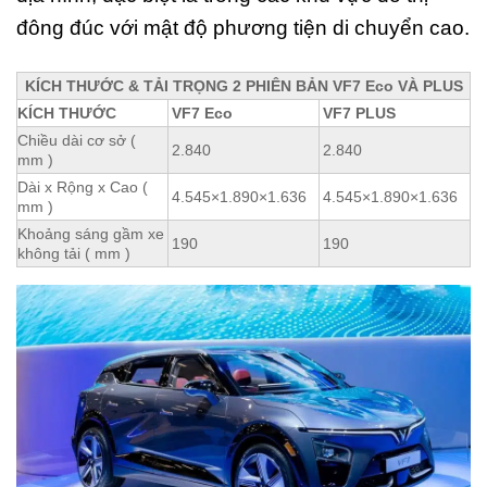
đông đúc với mật độ phương tiện di chuyển cao.
KÍCH THƯỚC & TẢI TRỌNG 2 PHIÊN BẢN VF7 Eco VÀ PLUS
KÍCH THƯỚC
VF7 Eco
VF7 PLUS
Chiều dài cơ sở (
2.840
2.840
mm )
Dài x Rộng x Cao (
4.545×1.890×1.636
4.545×1.890×1.636
mm )
Khoảng sáng gầm xe
190
190
không tải ( mm )