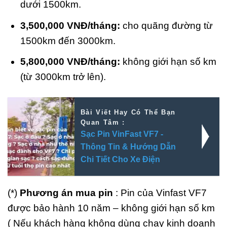
dưới 1500km.
3,500,000 VNĐ/tháng:
cho quãng đường từ
1500km đến 3000km.
5,800,000 VNĐ/tháng:
không giới hạn số km
(từ 3000km trở lên).
Bài Viết Hay Có Thể Bạn
Quan Tâm :
Sạc Pin VinFast VF7 -
Thông Tin & Hướng Dẫn
Chi Tiết Cho Xe Điện
(*)
Phương án mua pin
: Pin của Vinfast VF7
được bảo hành 10 năm – không giới hạn số km
( Nếu khách hàng không dùng chạy kinh doanh