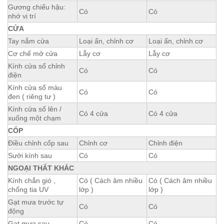
Gương chiếu hậu:
Có
Có
nhớ vị trí
CỬA
Tay nắm cửa
Loại ẩn, chỉnh cơ
Loại ẩn, chỉnh cơ
Cơ chế mở cửa
Lẫy cơ
Lẫy cơ
Kính cửa sổ chỉnh
Có
Có
điện
Kính cửa sổ màu
Có
Có
đen ( riêng tư )
Kính cửa sổ lên /
Có 4 cửa
Có 4 cửa
xuống một chạm
CỐP
Điều chỉnh cốp sau
Chỉnh cơ
Chỉnh điện
Sưởi kính sau
Có
Có
NGOẠI THẤT KHÁC
Kính chắn gió ,
Có ( Cách âm nhiều
Có ( Cách âm nhiều
chống tia UV
lớp )
lớp )
Gạt mưa trước tự
Có
Có
động
Gạt mưa sau
Có
Có