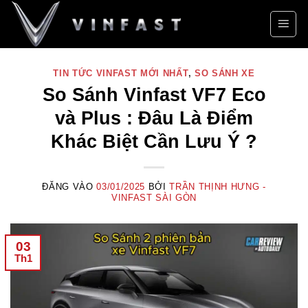
Bỏ
qua
nội
dung
TIN TỨC VINFAST MỚI NHẤT
,
SO SÁNH XE
So Sánh Vinfast VF7 Eco
và Plus : Đâu Là Điểm
Khác Biệt Cần Lưu Ý ?
ĐĂNG VÀO
03/01/2025
BỞI
TRẦN THỊNH HƯNG -
VINFAST SÀI GÒN
03
Th1