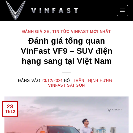
Bỏ
qua
nội
dung
ĐÁNH GIÁ XE
,
TIN TỨC VINFAST MỚI NHẤT
Đánh giá tổng quan
VinFast VF9 – SUV điện
hạng sang tại Việt Nam
ĐĂNG VÀO
23/12/2024
BỞI
TRẦN THỊNH HƯNG -
VINFAST SÀI GÒN
23
Th12