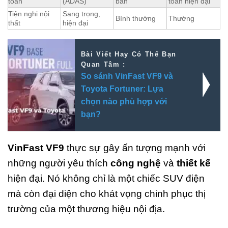
toàn
(ADAS)
bản
toàn hiện đại
Tiện nghi nội
Sang trọng,
Bình thường
Thường
thất
hiện đại
Bài Viết Hay Có Thể Bạn
Quan Tâm :
So sánh VinFast VF9 và
Toyota Fortuner: Lựa
chọn nào phù hợp với
bạn?
VinFast VF9
thực sự gây ấn tượng mạnh với
những người yêu thích
công nghệ
và
thiết kế
hiện đại. Nó không chỉ là một chiếc SUV điện
mà còn đại diện cho khát vọng chinh phục thị
trường của một thương hiệu nội địa.