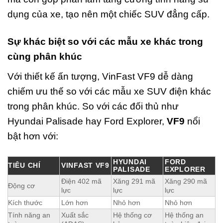
dụng của xe, tạo nên một chiếc SUV đẳng cấp.
Sự khác biệt so với các mẫu xe khác trong
cùng phân khúc
Với thiết kế ấn tượng, VinFast VF9 dễ dàng
chiếm ưu thế so với các mẫu xe SUV điện khác
trong phân khúc. So với các đối thủ như
Hyundai Palisade hay Ford Explorer,
VF9
nổi
bật hơn với:
HYUNDAI
FORD
TIÊU CHÍ
VINFAST VF9
PALISADE
EXPLORER
Điện 402 mã
Xăng 291 mã
Xăng 290 mã
Động cơ
lực
lực
lực
Kích thước
Lớn hơn
Nhỏ hơn
Nhỏ hơn
Tính năng an
Xuất sắc
Hệ thống cơ
Hệ thống an