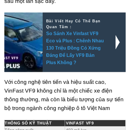
sau một lần sạc đầy.
Bài Viết Hay Có Thể Bạn
Quan Tâm :
So Sánh Xe Vinfast VF9
Eco và Plus : Chênh Nhau
130 Triệu Đồng Có Xứng
Đáng Để Lấy VF9 Bản
Plus Không ?
Với công nghệ tiên tiến và hiệu suất cao,
VinFast VF9 không chỉ là một chiếc xe điện
thông thường, mà còn là biểu tượng của sự tiến
bộ trong ngành công nghiệp ô tô Việt Nam
THÔNG SỐ KỸ THUẬT
VINFAST VF9
Tổng công suất
402 mã lực