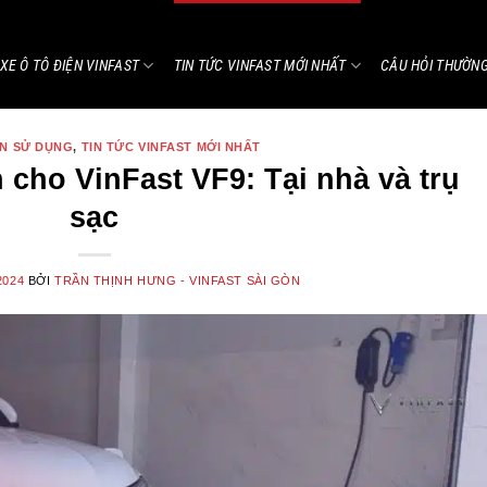
XE Ô TÔ ĐIỆN VINFAST
TIN TỨC VINFAST MỚI NHẤT
CÂU HỎI THƯỜN
N SỬ DỤNG
,
TIN TỨC VINFAST MỚI NHẤT
cho VinFast VF9: Tại nhà và trụ
sạc
2024
BỞI
TRẦN THỊNH HƯNG - VINFAST SÀI GÒN