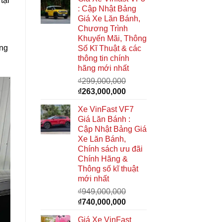
tại
là:
tại
: Cập Nhật Bảng
₫285,000,000.
là:
Giá Xe Lăn Bánh,
₫268,000,000.
Chương Trình
Khuyến Mãi, Thông
ụng
Số Kĩ Thuật & các
thông tin chính
hãng mới nhất
₫
299,000,000
Giá
Giá
₫
263,000,000
gốc
hiện
Xe VinFast VF7
là:
tại
Giá Lăn Bánh :
₫299,000,000.
là:
Cập Nhật Bảng Giá
₫263,000,000.
Xe Lăn Bánh,
Chính sách ưu đãi
Chính Hãng &
Thông số kĩ thuật
mới nhất
₫
949,000,000
Giá
Giá
₫
740,000,000
gốc
hiện
Giá Xe VinFast