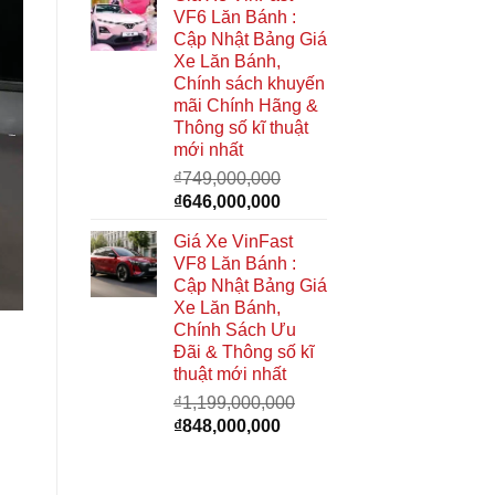
là:
tại
VF6 Lăn Bánh :
₫949,000,000.
là:
Cập Nhật Bảng Giá
₫740,000,000.
Xe Lăn Bánh,
Chính sách khuyến
mãi Chính Hãng &
Thông số kĩ thuật
mới nhất
₫
749,000,000
Giá
Giá
₫
646,000,000
gốc
hiện
Giá Xe VinFast
là:
tại
VF8 Lăn Bánh :
₫749,000,000.
là:
Cập Nhật Bảng Giá
₫646,000,000.
Xe Lăn Bánh,
Chính Sách Ưu
Đãi & Thông số kĩ
thuật mới nhất
₫
1,199,000,000
Giá
Giá
₫
848,000,000
gốc
hiện
là:
tại
₫1,199,000,000.
là: