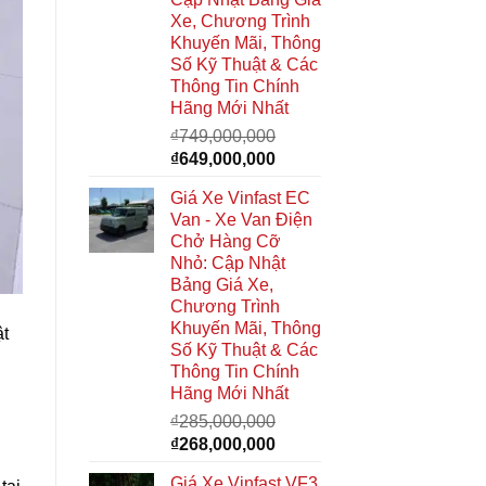
Xe, Chương Trình
Khuyến Mãi, Thông
Số Kỹ Thuật & Các
Thông Tin Chính
Hãng Mới Nhất
₫
749,000,000
Giá
Giá
₫
649,000,000
gốc
hiện
Giá Xe Vinfast EC
là:
tại
Van - Xe Van Điện
₫749,000,000.
là:
Chở Hàng Cỡ
₫649,000,000.
Nhỏ: Cập Nhật
Bảng Giá Xe,
Chương Trình
Khuyến Mãi, Thông
ật
Số Kỹ Thuật & Các
Thông Tin Chính
Hãng Mới Nhất
₫
285,000,000
Giá
Giá
₫
268,000,000
gốc
hiện
Giá Xe Vinfast VF3