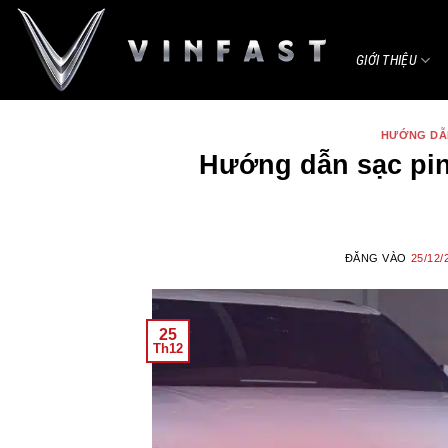
Bỏ
qua
GIỚI THIỆU
nội
dung
HƯỚNG DẪ
Hướng dẫn sạc pin 
ĐĂNG VÀO
25/12/
25
Th12