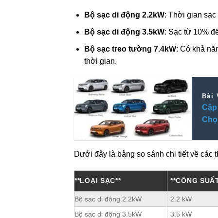
Bộ sạc di động 2.2kW
: Thời gian sạ
Bộ sạc di động 3.5kW
: Sạc từ 10% đ
Bộ sạc treo tường 7.4kW
: Có khả năn
thời gian.
Bài 
Cập 
Chọ
Dưới đây là bảng so sánh chi tiết về các th
**LOẠI SẠC**
**CÔNG SUẤT
Bộ sạc di động 2.2kW
2.2 kW
Bộ sạc di động 3.5kW
3.5 kW