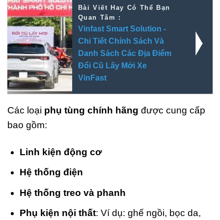
Bài Viết Hay Có Thể Bạn
Quan Tâm :
Vinfast Smart Solution -
Chi Tiết Chính Sách Và
Danh Sách Các Địa Điểm
Đổi Cũ Lấy Mới Xe
VinFast
Các loại
phụ tùng chính hãng
được cung cấp
bao gồm:
Linh kiện động cơ
Hệ thống điện
Hệ thống treo và phanh
Phụ kiện nội thất
: Ví dụ: ghế ngồi, bọc da,