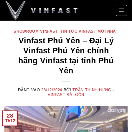
Bỏ
qua
nội
dung
SHOWROOM VINFAST
,
TIN TỨC VINFAST MỚI NHẤT
Vinfast Phú Yên – Đại Lý
Vinfast Phú Yên chính
hãng Vinfast tại tỉnh Phú
Yên
ĐĂNG VÀO
28/12/2024
BỞI
TRẦN THỊNH HƯNG -
VINFAST SÀI GÒN
28
Th12