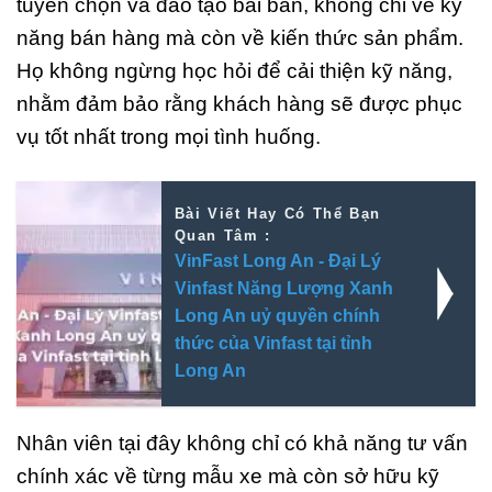
tuyển chọn và đào tạo bài bản, không chỉ về kỹ
năng bán hàng mà còn về kiến thức sản phẩm.
Họ không ngừng học hỏi để cải thiện kỹ năng,
nhằm đảm bảo rằng khách hàng sẽ được phục
vụ tốt nhất trong mọi tình huống.
Bài Viết Hay Có Thể Bạn
Quan Tâm :
VinFast Long An - Đại Lý
Vinfast Năng Lượng Xanh
Long An uỷ quyền chính
thức của Vinfast tại tỉnh
Long An
Nhân viên tại đây không chỉ có khả năng tư vấn
chính xác về từng mẫu xe mà còn sở hữu kỹ