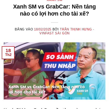
Xanh SM vs GrabCar: Nền tảng
nào có lợi hơn cho tài xế?
ĐĂNG VÀO
18/02/2025
BỞI
TRẦN THỊNH HƯNG -
VINFAST SÀI GÒN
18
Th2