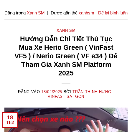
Đăng trong
Xanh SM
|
Được gắn thẻ
xanhsm
Để lại bình luận
XANH SM
Hướng Dẫn Chi Tiết Thủ Tục
Mua Xe Herio Green ( VinFast
VF5 ) / Nerio Green ( VF e34 ) Để
Tham Gia Xanh SM Platform
2025
ĐĂNG VÀO
18/02/2025
BỞI
TRẦN THỊNH HƯNG -
VINFAST SÀI GÒN
18
Th2