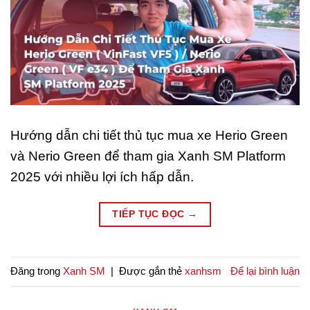
Hướng dẫn chi tiết thủ tục mua xe Herio Green
và Nerio Green để tham gia Xanh SM Platform
2025 với nhiều lợi ích hấp dẫn.
TIẾP TỤC ĐỌC
→
Đăng trong
Xanh SM
|
Được gắn thẻ
xanhsm
Để lại bình luận