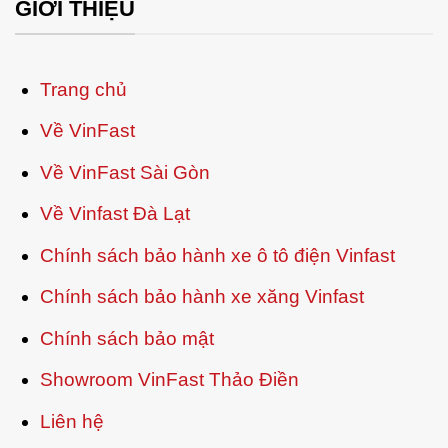
GIỚI THIỆU
Trang chủ
Về VinFast
Về VinFast Sài Gòn
Về Vinfast Đà Lạt
Chính sách bảo hành xe ô tô điện Vinfast
Chính sách bảo hành xe xăng Vinfast
Chính sách bảo mật
Showroom VinFast Thảo Điền
Liên hệ