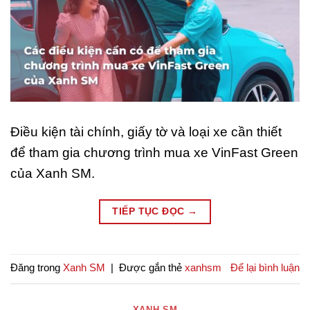
Điều kiện tài chính, giấy tờ và loại xe cần thiết
để tham gia chương trình mua xe VinFast Green
của Xanh SM.
TIẾP TỤC ĐỌC
→
Đăng trong
Xanh SM
|
Được gắn thẻ
xanhsm
Để lại bình luận
XANH SM