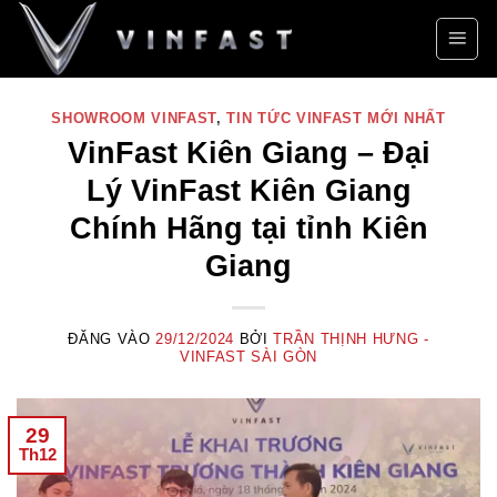
Bỏ
qua
nội
dung
SHOWROOM VINFAST
,
TIN TỨC VINFAST MỚI NHẤT
VinFast Kiên Giang – Đại
Lý VinFast Kiên Giang
Chính Hãng tại tỉnh Kiên
Giang
ĐĂNG VÀO
29/12/2024
BỞI
TRẦN THỊNH HƯNG -
VINFAST SÀI GÒN
29
Th12