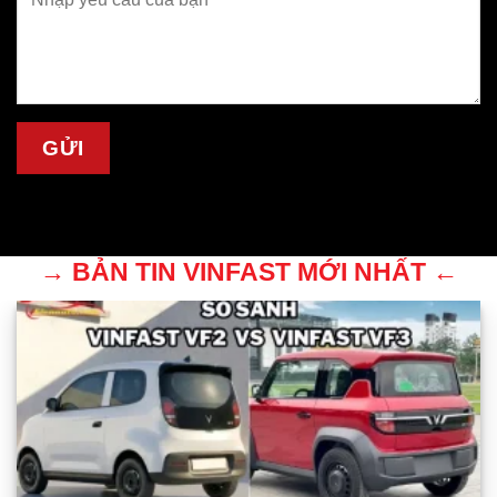
→ BẢN TIN VINFAST MỚI NHẤT ←