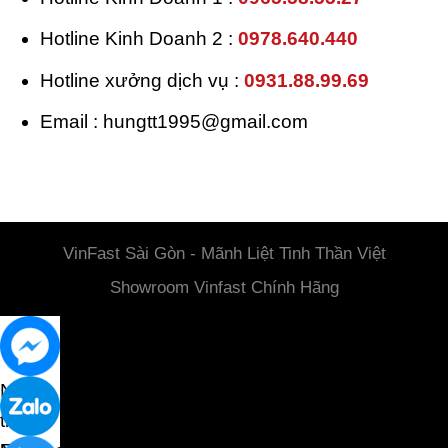
Hotline Kinh Doanh 2 :
0978.640.440
Hotline xưởng dịch vụ :
0931.88.99.69
Email : hungtt1995@gmail.com
Địa chỉ GPKD : 391 Võ Nguyên Giáp, Phường An Phú, Thành phố
Thủ Đức, Thành phố Hồ Chí Minh, Việt Nam
VinFast Sài Gòn - Mãnh Liệt Tinh Thần Việt
Showroom Vinfast Chính Hãng
Nhắn
tin