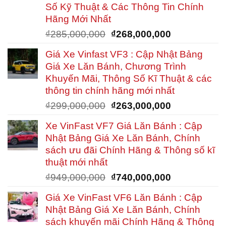
₫649,000,00
Số Kỹ Thuật & Các Thông Tin Chính
Hãng Mới Nhất
Giá
Giá
₫
285,000,000
₫
268,000,000
gốc
hiện
Giá Xe Vinfast VF3 : Cập Nhật Bảng
là:
tại
Giá Xe Lăn Bánh, Chương Trình
₫285,000,000.
là:
Khuyến Mãi, Thông Số Kĩ Thuật & các
₫268,000,00
thông tin chính hãng mới nhất
Giá
Giá
₫
299,000,000
₫
263,000,000
gốc
hiện
Xe VinFast VF7 Giá Lăn Bánh : Cập
là:
tại
Nhật Bảng Giá Xe Lăn Bánh, Chính
₫299,000,000.
là:
sách ưu đãi Chính Hãng & Thông số kĩ
₫263,000,00
thuật mới nhất
Giá
Giá
₫
949,000,000
₫
740,000,000
gốc
hiện
Giá Xe VinFast VF6 Lăn Bánh : Cập
là:
tại
Nhật Bảng Giá Xe Lăn Bánh, Chính
₫949,000,000.
là:
sách khuyến mãi Chính Hãng & Thông