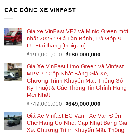
CÁC DÒNG XE VINFAST
Giá xe VinFast VF2 và Minio Green mới
nhất 2026 : Giá Lăn Bánh, Trả Góp &
Ưu Đãi tháng [thoigian]
Giá
Giá
₫
199,000,000
₫
180,000,000
gốc
hiện
Giá Xe VinFast Limo Green và Vinfast
là:
tại
MPV 7 : Cập Nhật Bảng Giá Xe,
₫199,000,000.
là:
Chương Trình Khuyến Mãi, Thông Số
₫180,000,00
Kỹ Thuật & Các Thông Tin Chính Hãng
Mới Nhất
Giá
Giá
₫
749,000,000
₫
649,000,000
gốc
hiện
Giá Xe Vinfast EC Van - Xe Van Điện
là:
tại
Chở Hàng Cỡ Nhỏ: Cập Nhật Bảng Giá
₫749,000,000.
là:
Xe, Chương Trình Khuyến Mãi, Thông