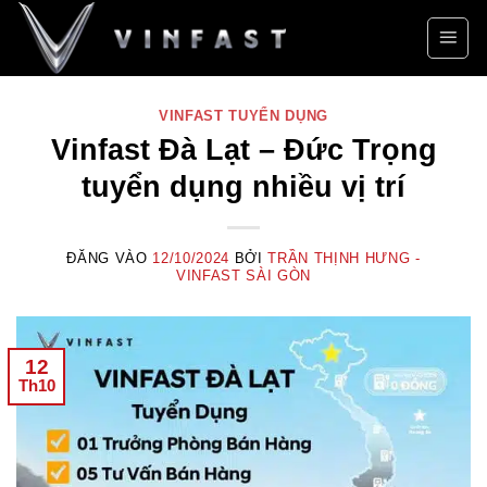
Bỏ
qua
nội
dung
VINFAST TUYỂN DỤNG
Vinfast Đà Lạt – Đức Trọng
tuyển dụng nhiều vị trí
ĐĂNG VÀO
12/10/2024
BỞI
TRẦN THỊNH HƯNG -
VINFAST SÀI GÒN
12
Th10