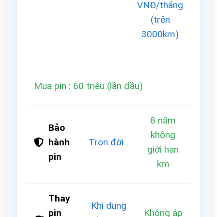
VNĐ/tháng
(trên
3000km)
Mua pin : 60 triệu (lần đầu)
8 năm
Bảo
không
hành
Trọn đời
giới hạn
pin
km
Thay
Khi dung
pin
Không áp