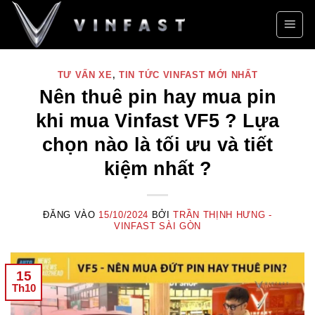
Bỏ
qua
nội
dung
TƯ VẤN XE
,
TIN TỨC VINFAST MỚI NHẤT
Nên thuê pin hay mua pin
khi mua Vinfast VF5 ? Lựa
chọn nào là tối ưu và tiết
kiệm nhất ?
ĐĂNG VÀO
15/10/2024
BỞI
TRẦN THỊNH HƯNG -
VINFAST SÀI GÒN
15
Th10