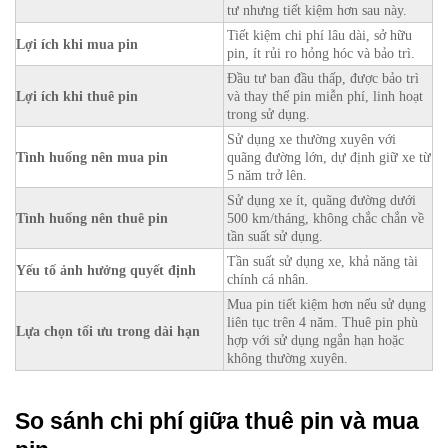
tư nhưng tiết kiệm hơn sau này.
Tiết kiệm chi phí lâu dài, sở hữu
Lợi ích khi mua pin
pin, ít rủi ro hỏng hóc và bảo trì.
Đầu tư ban đầu thấp, được bảo trì
Lợi ích khi thuê pin
và thay thế pin miễn phí, linh hoạt
trong sử dụng.
Sử dụng xe thường xuyên với
Tình huống nên mua pin
quãng đường lớn, dự định giữ xe từ
5 năm trở lên.
Sử dụng xe ít, quãng đường dưới
Tình huống nên thuê pin
500 km/tháng, không chắc chắn về
tần suất sử dụng.
Tần suất sử dụng xe, khả năng tài
Yếu tố ảnh hưởng quyết định
chính cá nhân.
Mua pin tiết kiệm hơn nếu sử dụng
liên tục trên 4 năm. Thuê pin phù
Lựa chọn tối ưu trong dài hạn
hợp với sử dụng ngắn hạn hoặc
không thường xuyên.
So sánh chi phí giữa thuê pin và mua